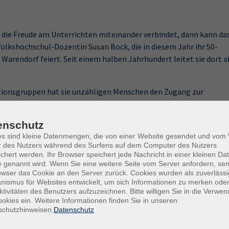
 die Freude am Unterrichten miteinander verbindet, dann kann da
olkshochschul-Dozentin Susan Bock, die in diesem Jahr ihr 50-
Warendorf feiert. Seit einem halben Jahrhundert leitet sie dort a
tionsgruppen hat sie unzähligen Menschen den Zugang zur
 und ist dabei stets geprägt von Offenheit, Begeisterung und der
 Dabei spricht sie gerne auch mal alle Sinne an – viele
enschutz
“ probieren, die sie jährlich zu Weihnachten backt und mit in die
es sind kleine Datenmengen, die von einer Website gesendet und vo
r des Nutzers während des Surfens auf dem Computer des Nutzers
chert werden. Ihr Browser speichert jede Nachricht in einer kleinen Dat
Anfänge 1975, als die VHS Warendorf in ihrem Gründungsjahr erstm
 genannt wird. Wenn Sie eine weitere Seite vom Server anfordern, se
s 100 Anmeldungen fast überrannt. Denn damals hatten viele
owser das Cookie an den Server zurück. Cookies wurden als zuverlässi
ismus für Websites entwickelt, um sich Informationen zu merken oder
nt, da dieses Fach erst Ende der 60er Jahre verbindlich eingeführt
ktivitäten des Benutzers aufzuzeichnen. Bitte willigen Sie in die Verwe
okies ein. Weitere Informationen finden Sie in unseren
schutzhinweisen.
Datenschutz
 und Kultur unterwegs