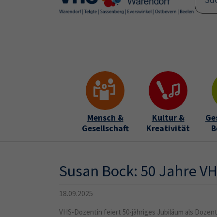
Skip to main content
Skip to page footer
Mensch &
Kultur &
Ge
Gesellschaft
Kreativität
B
Susan Bock: 50 Jahre VH
18.09.2025
VHS-Dozentin feiert 50-jähriges Jubiläum als Dozent