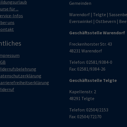
ildungsurlaub
Gemeinden
urse für ...
Warendorf | Telgte | Sassenbe
ervice-Infos
Everswinkel | Ostbevern | Bee
ber uns
ontakt
Geschäftsstelle Warendorf
htliches
Freckenhorster Str. 43
48231 Warendorf
mpressum
AGB
Telefon: 02581/9384-0
iderrufsbelehrung
Fax: 02581/9384-26
atenschutzerklärung
Geschäftsstelle Telgte
arrierefreiheitserklärung
iderruf
Kapellenstr. 2
48291 Telgte
Telefon: 02504/2153
Fax: 02504/72170