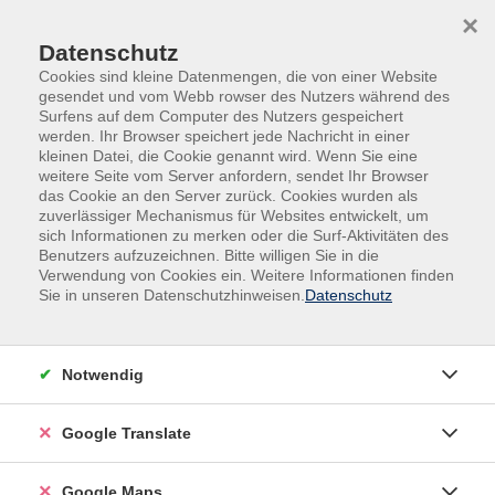
Skip to main content
Skip to page footer
×
Datenschutz
Cookies sind kleine Datenmengen, die von einer Website
gesendet und vom Webb rowser des Nutzers während des
Surfens auf dem Computer des Nutzers gespeichert
werden. Ihr Browser speichert jede Nachricht in einer
kleinen Datei, die Cookie genannt wird. Wenn Sie eine
weitere Seite vom Server anfordern, sendet Ihr Browser
Schulabschlüsse/ZBW
Schulabschlüsse
das Cookie an den Server zurück. Cookies wurden als
Schulabschlusskurse
zuverlässiger Mechanismus für Websites entwickelt, um
sich Informationen zu merken oder die Surf-Aktivitäten des
Nachträglicher Schulabschluss:
Benutzers aufzuzeichnen. Bitte willigen Sie in die
Erweiterter erster Schulabschluss
Verwendung von Cookies ein. Weitere Informationen finden
(EESA) (Hauptschulabschluss Klasse
Sie in unseren Datenschutzhinweisen.
Datenschutz
10) 2026/2027
Vormittagslehrgang bei der VHS Beckum-
Notwendig
Wadersloh
Möchten Sie einen Ausbildungsplatz oder bessere
Google Translate
Berufsmöglichkeiten finden? Sind Sie arbeitslos und
erkennen, dass die Aussichten auf einen Arbeitsplatz
Google Maps