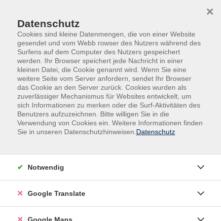
Skip to main content
Skip to page footer
×
Datenschutz
Cookies sind kleine Datenmengen, die von einer Website
gesendet und vom Webb rowser des Nutzers während des
Surfens auf dem Computer des Nutzers gespeichert
werden. Ihr Browser speichert jede Nachricht in einer
kleinen Datei, die Cookie genannt wird. Wenn Sie eine
weitere Seite vom Server anfordern, sendet Ihr Browser
Sprachen & Fremdsprachen
Englisch
das Cookie an den Server zurück. Cookies wurden als
Aufbaukurse
zuverlässiger Mechanismus für Websites entwickelt, um
sich Informationen zu merken oder die Surf-Aktivitäten des
Abendkurs
Benutzers aufzuzeichnen. Bitte willigen Sie in die
Englisch
Verwendung von Cookies ein. Weitere Informationen finden
A 2 Aufbaukurs 8. Semester
Sie in unseren Datenschutzhinweisen.
Datenschutz
Dieser Kurs richtet sich an Teilnehmende mit
grundlegenden Vorkenntnissen von etwa drei Jahren,
Notwendig
die in einem normalen Tempo Fortschritte in der
englischen Sprache machen möchten. In einer
Google Translate
lockeren, humorvollen Atmosphäre gibt es
ausreichend Gelegenheit für Sprachpraxis und
Google Maps
natürlich auch für alle Fragen rund um die Grammatik.