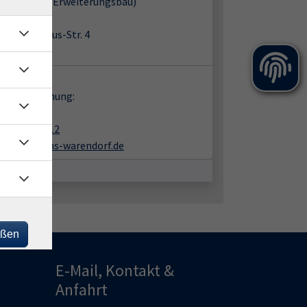
ulzentrum (Erweiterungsbau)
91 Telgte
August-Winkhaus-Str. 4
m 2
takt:
en zur Buchung:
nk Büning
02581-938412
buening@vhs-warendorf.de
eßen
E-Mail, Kontakt &
Anfahrt