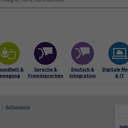
Startseite
Aktuelles
Bildungsurlaub
Kurse für 
sundheit &
Sprache &
Deutsch &
Digitale Me
ewegung
Fremdsprachen
Integration
& IT
Aufbaukurse
Geb