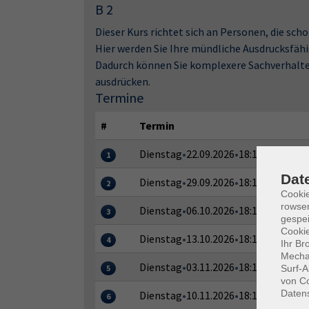
B 2
Dieser Kurs richtet sich an Personen, die scho
Hier werden Sie Ihre mündliche Ausdrucksfähi
Dadurch können Sie komplexere Sachverhalte 
ausdrücken.
Termine
#
Termin
Dienstag
•
22.09.2026
•
18:15–19:45 Uh
1
Dat
Dienstag
•
29.09.2026
•
18:15–19:45 Uh
2
Cooki
rowse
Dienstag
•
06.10.2026
•
18:15–19:45 Uh
3
gespei
Cookie
Dienstag
•
13.10.2026
•
18:15–19:45 Uh
4
Ihr Br
Mechan
Dienstag
•
03.11.2026
•
18:15–19:45 Uh
Surf-A
5
von Co
Daten
Dienstag
•
10.11.2026
•
18:15–19:45 Uh
6