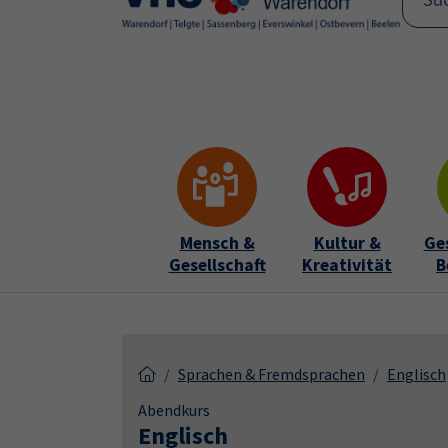
Skip to main content
Skip to page footer
Mensch &
Kultur &
Ge
Gesellschaft
Kreativität
B
Sprachen & Fremdsprachen
Englisch
Abendkurs
Englisch