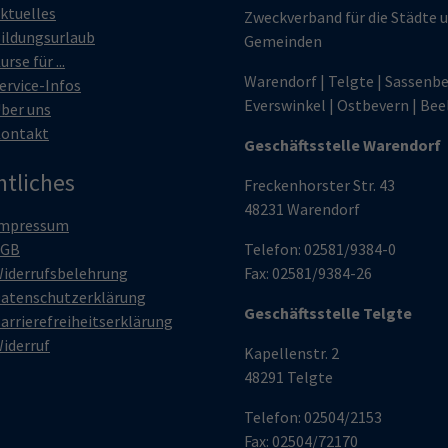
ktuelles
Zweckverband für die Städte 
ildungsurlaub
Gemeinden
urse für ...
Warendorf | Telgte | Sassenbe
ervice-Infos
Everswinkel | Ostbevern | Bee
ber uns
ontakt
Geschäftsstelle Warendorf
htliches
Freckenhorster Str. 43
48231 Warendorf
mpressum
AGB
Telefon: 02581/9384-0
iderrufsbelehrung
Fax: 02581/9384-26
atenschutzerklärung
Geschäftsstelle Telgte
arrierefreiheitserklärung
iderruf
Kapellenstr. 2
48291 Telgte
Telefon: 02504/2153
Fax: 02504/72170