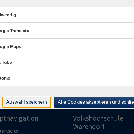
Sch
r
Schulzentrum (Erweiterungsbau)
482
twendig
r
Schulzentrum (Erweiterungsbau)
Rau
r
Schulzentrum (Erweiterungsbau)
ogle Translate
Kon
Frag
r
Schulzentrum (Erweiterungsbau)
ogle Maps
Fra
uTube
tomo
Auswahl speichern
Alle Cookies akzeptieren und schli
ptnavigation
Volkshochschule
Warendorf
tartseite