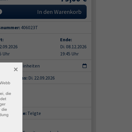
In den Warenkorb
snummer:
406023T
t:
Ende:
22.09.2026
Di. 08.12.2026
5 Uhr
19:45 Uhr
nterrichtseinheiten
×
eldeschluss:
Di. 22.09.2026
m Webb
ent*in:
ei, die
r Ortiz
ndet
ger
 die
häftsstelle:
Telgte
ndung
ort: