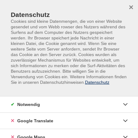
Skip to main content
Skip to page footer
×
Datenschutz
Cookies sind kleine Datenmengen, die von einer Website
gesendet und vom Webb rowser des Nutzers während des
Surfens auf dem Computer des Nutzers gespeichert
werden. Ihr Browser speichert jede Nachricht in einer
kleinen Datei, die Cookie genannt wird. Wenn Sie eine
weitere Seite vom Server anfordern, sendet Ihr Browser
Sprachen & Fremdsprachen
Englisch
das Cookie an den Server zurück. Cookies wurden als
Aufbaukurse
zuverlässiger Mechanismus für Websites entwickelt, um
sich Informationen zu merken oder die Surf-Aktivitäten des
Abendkurs
Benutzers aufzuzeichnen. Bitte willigen Sie in die
Englisch
Verwendung von Cookies ein. Weitere Informationen finden
B 2
Sie in unseren Datenschutzhinweisen.
Datenschutz
Dieser Kurs richtet sich an Personen, die schon ca. 7
Jahre Englisch gelernt haben.
Notwendig
Hier werden Sie Ihre mündliche Ausdrucksfähigkeit
verbessern und in der Grammatik sicherer werden.
Google Translate
Dadurch können Sie komplexere Sachverhalte in einer
Fremdsprache verstehen und sich selbständig
Google Maps
ausdrücken.