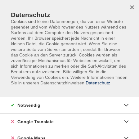
Skip to main content
Skip to page footer
×
Datenschutz
Cookies sind kleine Datenmengen, die von einer Website
gesendet und vom Webb rowser des Nutzers während des
Surfens auf dem Computer des Nutzers gespeichert
werden. Ihr Browser speichert jede Nachricht in einer
kleinen Datei, die Cookie genannt wird. Wenn Sie eine
weitere Seite vom Server anfordern, sendet Ihr Browser
Sprachen & Fremdsprachen
Englisch
das Cookie an den Server zurück. Cookies wurden als
Auffrischungskurse
zuverlässiger Mechanismus für Websites entwickelt, um
sich Informationen zu merken oder die Surf-Aktivitäten des
Abendkurs
Benutzers aufzuzeichnen. Bitte willigen Sie in die
Englisch
Verwendung von Cookies ein. Weitere Informationen finden
B 1 / B 2 Auffrischungskurs
Sie in unseren Datenschutzhinweisen.
Datenschutz
Diese Kurse eignen sich besonders für die Personen, die
schon ca. 6 Jahre Englisch in ihrer Schulzeit gelernt,
Notwendig
aber vieles wieder vergessen haben. Hier bringen Sie
Ihre Englischkenntnisse wieder in Schwung.
Google Translate
Unterhalten Sie sich mühelos auf Englisch über Ihre
Familie, Freizeit, Arbeit, Reisen und aktuelle
Google Maps
Veranstaltungen. Lesen Sie interessante Texte, hören