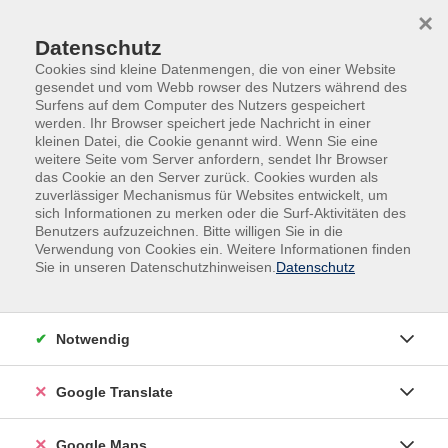
Skip to main content
Skip to page footer
×
Datenschutz
Cookies sind kleine Datenmengen, die von einer Website
gesendet und vom Webb rowser des Nutzers während des
Surfens auf dem Computer des Nutzers gespeichert
werden. Ihr Browser speichert jede Nachricht in einer
kleinen Datei, die Cookie genannt wird. Wenn Sie eine
weitere Seite vom Server anfordern, sendet Ihr Browser
Sprachen & Fremdsprachen
Englisch
das Cookie an den Server zurück. Cookies wurden als
Konversation
zuverlässiger Mechanismus für Websites entwickelt, um
sich Informationen zu merken oder die Surf-Aktivitäten des
Vormittagskurs
Benutzers aufzuzeichnen. Bitte willigen Sie in die
Englisch
Verwendung von Cookies ein. Weitere Informationen finden
B 2 Conversation / Grammar
Sie in unseren Datenschutzhinweisen.
Datenschutz
Wenn Sie an Diskussionen zum Zeitgeschehen
interessiert sind, sind Sie hier richtig. Es werden
Notwendig
unterschiedlichste Themen besprochen. Außerdem
werden wichtige grammatische Strukturen wiederholt.
Google Translate
Sollten einzelne Termine nicht in Präsenz möglich
sein, finden diese online statt.
Google Maps