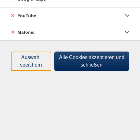
YouTube
108,00
€
Gebühr:
Matomo
In den Warenkorb
Auswahl
Alle Cookies akzeptieren und
Kursnummer:
406062W
speichern
schließen
Start:
Ende:
Mi. 06.01.2027
Mi. 24.02.2027
09:00 Uhr
10:30 Uhr
16 Unterrichtseinheiten
Anmeldeschluss:
Mi. 06.01.2027
Dozent*in:
Nicola Lehmkühler