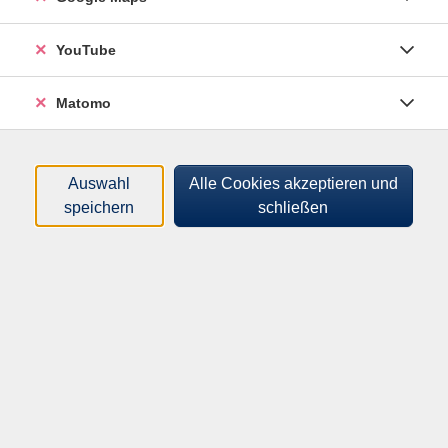
Gesundheit & Bewegung
YouTube
Sprachen & Fremdsprachen
Deutsch & Integration
Matomo
Arbeit & Beruf
Digitale Medien & IT-Kompetenzen
Auswahl
Alle Cookies akzeptieren und
Veranstaltungen & Vorträge
speichern
schließen
Kurse für...
Nur buchbare
Nur beginnende
Kurse
Kurse
660
Kurse anzeigen
Zurück
Weiter