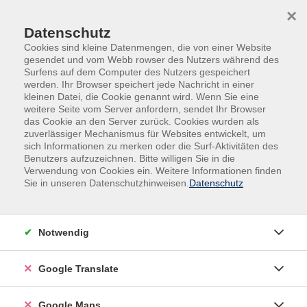
Skip to main content
Skip to page footer
×
Datenschutz
Cookies sind kleine Datenmengen, die von einer Website
gesendet und vom Webb rowser des Nutzers während des
Surfens auf dem Computer des Nutzers gespeichert
werden. Ihr Browser speichert jede Nachricht in einer
kleinen Datei, die Cookie genannt wird. Wenn Sie eine
weitere Seite vom Server anfordern, sendet Ihr Browser
das Cookie an den Server zurück. Cookies wurden als
zuverlässiger Mechanismus für Websites entwickelt, um
Kursfinder
sich Informationen zu merken oder die Surf-Aktivitäten des
Benutzers aufzuzeichnen. Bitte willigen Sie in die
Verwendung von Cookies ein. Weitere Informationen finden
Navigieren Sie zu dem für Sie passenden
Sie in unseren Datenschutzhinweisen.
Datenschutz
Kurs
Fachbereiche
Zeiten/Tage
Taktungen
Kursorte
Notwendig
Für welche der folgenden Themen interessieren Sie sich?
Google Translate
Mensch & Gesellschaft
Kultur & Kreativität
Google Maps