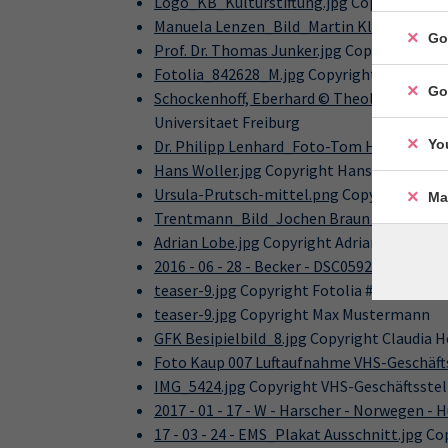
Logo_KB_Kulturstiftung.jpg
Copyright Eine
Manuela Lenzen_Bild_Martin Klaus_klein.j
Go
Prof. Dr. Thomas Junker.jpg
Copyright Prof
Fotolia_842628_M.jpg
Copyright Fotolia_
Go
Schockenhoff, Eberhard © Theologische Fak
Universitaet Freiburg
Dr. Philipp Lenhard_Foto-Tom Hauzenberg
Yo
Hans Woller.jpg
Copyright Hans Woller
Ursula-Prutsch-mittel.png
Copyright Ursu
Ma
Trentmann_Bild_Jochen Braun_klein.jpg
C
Adrian Lobe.jpg
Copyright Adrian Lobe
2016 - 06 - 28 - Becker - DSC05922-1-z neu.j
teaser-9.jpg
Copyright Fotolia #9827344
teaser-9.jpg
Copyright Max Mustermann
GFK Besipielbild_8.jpg
Copyright Claudia H
Foto Kaup 007 Luftaufnahme VHS-Geschäfts
IMG_5424.jpg
Copyright VHS-Geschäftsstel
2017 - 01 - 17 - W - Harscher - Norwegen - 
17 - 03 - 24 - EMS_Plakat Ausschnitt.jpg
Cop