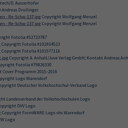
tech/D. Ausserhofer
 Andreas Drollinger
en - Re-Schw-137.jpg
Copyright Wolfgang Menzel
en - Re-Schw-137.jpg
Copyright Wolfgang Menzel
right Fotolia #52723787
g
Copyright Fotolia #102934523
g
Copyright Fotolia #101577116
t.jpg
Copyright A. Anhalt/Juve Verlag GmbH; Kontakt Andreas.An
pyright Fotolia #79826330
t Cover Programm 2015-2016
pyright Logo Warendorf
opyright Deutscher Volkshochschul-Verband Logo
ht Landesverband der Volkshochschulen Logo
opyright DVV Logo
g
Copyright FormWARE Logo vhs Warendorf
RW Logo