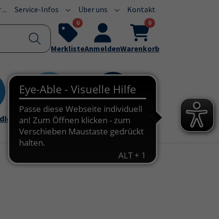
...
Service-Infos
Über uns
Kontakt
Submenu for "Service-Infos"
Submenu for "Über uns"
0
0
Merkliste
Anmelden
Warenkorb
dien
Arbeit & Beruf
Veranstaltunge
n & Vorträge