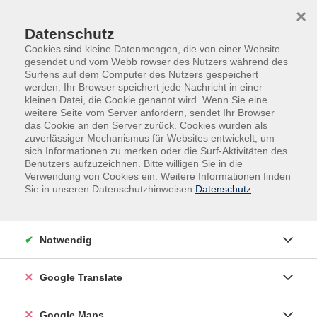
Skip to main content
Skip to page footer
×
Datenschutz
Cookies sind kleine Datenmengen, die von einer Website
gesendet und vom Webb rowser des Nutzers während des
Surfens auf dem Computer des Nutzers gespeichert
werden. Ihr Browser speichert jede Nachricht in einer
Übersicht unserer Dozent:innen
kleinen Datei, die Cookie genannt wird. Wenn Sie eine
weitere Seite vom Server anfordern, sendet Ihr Browser
das Cookie an den Server zurück. Cookies wurden als
zuverlässiger Mechanismus für Websites entwickelt, um
sich Informationen zu merken oder die Surf-Aktivitäten des
Dozent:innen A-Z
Benutzers aufzuzeichnen. Bitte willigen Sie in die
Verwendung von Cookies ein. Weitere Informationen finden
Sie in unseren Datenschutzhinweisen.
Datenschutz
A
B
C
D
E
F
G
H
J
K
L
Notwendig
M
N
O
P
Q
R
S
T
U
V
W
Google Translate
X
Z
A
Google Maps