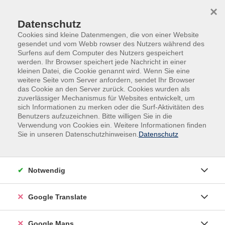
Skip to main content
Skip to page footer
×
Datenschutz
Cookies sind kleine Datenmengen, die von einer Website
gesendet und vom Webb rowser des Nutzers während des
Surfens auf dem Computer des Nutzers gespeichert
werden. Ihr Browser speichert jede Nachricht in einer
vhs.cloud
kleinen Datei, die Cookie genannt wird. Wenn Sie eine
weitere Seite vom Server anfordern, sendet Ihr Browser
Die digitale Lern- und Arbeitsumgebung
das Cookie an den Server zurück. Cookies wurden als
der Volkshochschule
zuverlässiger Mechanismus für Websites entwickelt, um
sich Informationen zu merken oder die Surf-Aktivitäten des
Benutzers aufzuzeichnen. Bitte willigen Sie in die
Verwendung von Cookies ein. Weitere Informationen finden
Sie in unseren Datenschutzhinweisen.
Datenschutz
Notwendig
Google Translate
Google Maps