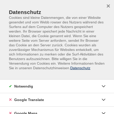
Skip to main content
Skip to page footer
×
Datenschutz
Cookies sind kleine Datenmengen, die von einer Website
gesendet und vom Webb rowser des Nutzers während des
Surfens auf dem Computer des Nutzers gespeichert
werden. Ihr Browser speichert jede Nachricht in einer
kleinen Datei, die Cookie genannt wird. Wenn Sie eine
weitere Seite vom Server anfordern, sendet Ihr Browser
Programm
Arbeit & Beruf
Arbeitsorganisation
das Cookie an den Server zurück. Cookies wurden als
Arbeitsorganisation
zuverlässiger Mechanismus für Websites entwickelt, um
sich Informationen zu merken oder die Surf-Aktivitäten des
Benutzers aufzuzeichnen. Bitte willigen Sie in die
Filter
Verwendung von Cookies ein. Weitere Informationen finden
Sie in unseren Datenschutzhinweisen.
Datenschutz
Wochentage
Notwendig
Tageszeiten
Google Translate
Orte
Google Maps