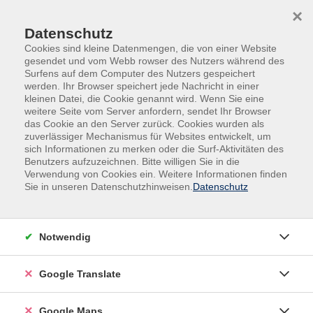
Skip to main content
Skip to page footer
×
Datenschutz
Cookies sind kleine Datenmengen, die von einer Website
gesendet und vom Webb rowser des Nutzers während des
Surfens auf dem Computer des Nutzers gespeichert
werden. Ihr Browser speichert jede Nachricht in einer
kleinen Datei, die Cookie genannt wird. Wenn Sie eine
weitere Seite vom Server anfordern, sendet Ihr Browser
Programm
Arbeit & Beruf
das Cookie an den Server zurück. Cookies wurden als
Berufsberatung/Coaching
zuverlässiger Mechanismus für Websites entwickelt, um
sich Informationen zu merken oder die Surf-Aktivitäten des
Berufsberatung/Coaching
Benutzers aufzuzeichnen. Bitte willigen Sie in die
Verwendung von Cookies ein. Weitere Informationen finden
Filter
Sie in unseren Datenschutzhinweisen.
Datenschutz
Notwendig
Wochentage
Google Translate
Tageszeiten
Google Maps