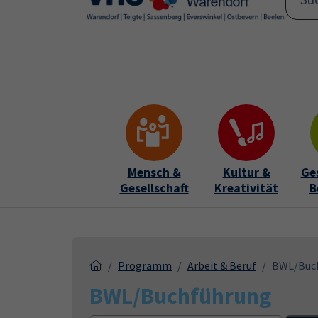
Skip to main content
Skip to page footer
Mensch &
Kultur &
Ge
Gesellschaft
Kreativität
B
Programm
Arbeit & Beruf
BWL/Buc
BWL/Buchführung