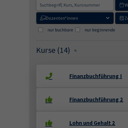
W
Dozenten*innen
Z
nur buchbare
nur beginnende
Kurse (
14
)
Loading...
Finanzbuchführung I
Finanzbuchführung 2
Lohn und Gehalt 2