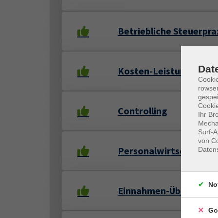
Betriebliche Steuerpra
Dat
Kosten-Leistungsrech
Cooki
rowse
gespei
Cookie
Controlling
Ihr Br
Mechan
Surf-A
von Co
Personalwirtschaft
Daten
No
Einnahmen-Überschus
Go