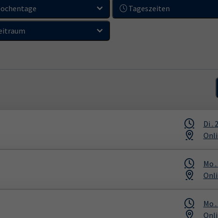
ochentage
Tageszeiten
eitraum
Di .
2
Onli
Mo .
Onli
Mo .
Onli