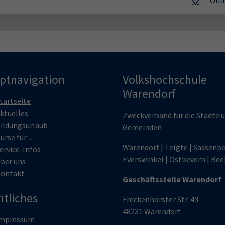
Onli
ptnavigation
Volkshochschule
Warendorf
tartseite
ktuelles
Zweckverband für die Städte 
ildungsurlaub
Gemeinden
urse für ...
Warendorf | Telgte | Sassenbe
ervice-Infos
Everswinkel | Ostbevern | Bee
ber uns
ontakt
Geschäftsstelle Warendorf
htliches
Freckenhorster Str. 43
48231 Warendorf
mpressum