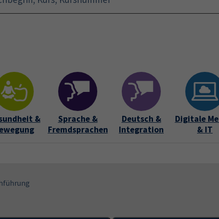
Startseite
Aktuelles
Bildungsurlaub
Kurse für 
sundheit &
Sprache &
Deutsch &
Digitale Me
ewegung
Fremdsprachen
Integration
& IT
hführung