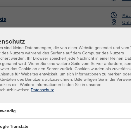
Mo .
xis
Onli
Mo .
enschutz
nung
Onli
es sind kleine Datenmengen, die von einer Website gesendet und vo
r des Nutzers während des Surfens auf dem Computer des Nutzers
chert werden. Ihr Browser speichert jede Nachricht in einer kleinen Dat
Mo .
 genannt wird. Wenn Sie eine weitere Seite vom Server anfordern, se
owser das Cookie an den Server zurück. Cookies wurden als zuverlässi
Onli
ismus für Websites entwickelt, um sich Informationen zu merken oder
ktivitäten des Benutzers aufzuzeichnen. Bitte willigen Sie in die Verwe
okies ein. Weitere Informationen finden Sie in unseren
Mo .
schutzhinweisen.
Datenschutz
Onli
Mo .
twendig
srechnung
Onli
ogle Translate