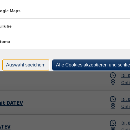
Di .
0
Onli
ogle Maps
uTube
Di .
0
Onli
tomo
Di .
0
Onli
Auswahl speichern
Alle Cookies akzeptieren und schli
Di .
0
Onli
Di .
0
mit DATEV
Onli
Di .
0
ATEV