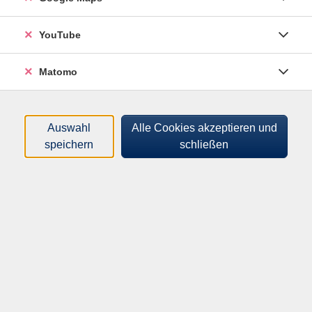
Dozenten*innen
YouTube
Zeitraum
Matomo
nur buchbare
nur beginnende
Loading...
Kurse (
0
)
Auswahl
Alle Cookies akzeptieren und
speichern
schließen
Sortierung
Programm
Mensch & Gesellschaft
Kultur & Kreativität