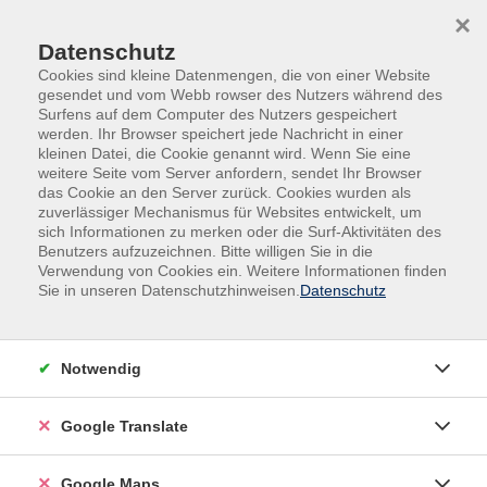
Skip to main content
Skip to page footer
×
Datenschutz
Cookies sind kleine Datenmengen, die von einer Website
gesendet und vom Webb rowser des Nutzers während des
Surfens auf dem Computer des Nutzers gespeichert
werden. Ihr Browser speichert jede Nachricht in einer
kleinen Datei, die Cookie genannt wird. Wenn Sie eine
weitere Seite vom Server anfordern, sendet Ihr Browser
Programm
Arbeit & Beruf
Existenzgründung
das Cookie an den Server zurück. Cookies wurden als
Existenzgründung
zuverlässiger Mechanismus für Websites entwickelt, um
sich Informationen zu merken oder die Surf-Aktivitäten des
Benutzers aufzuzeichnen. Bitte willigen Sie in die
Filter
Verwendung von Cookies ein. Weitere Informationen finden
Sie in unseren Datenschutzhinweisen.
Datenschutz
Wochentage
Notwendig
Tageszeiten
Google Translate
Orte
Google Maps