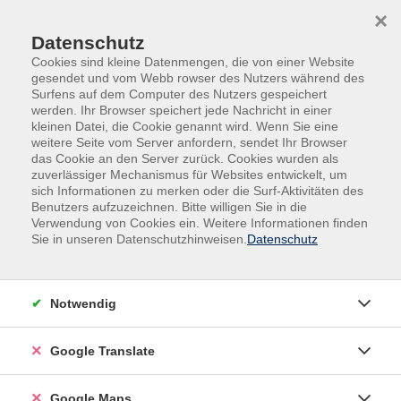
Skip to main content
Skip to page footer
×
Datenschutz
Cookies sind kleine Datenmengen, die von einer Website
gesendet und vom Webb rowser des Nutzers während des
Surfens auf dem Computer des Nutzers gespeichert
werden. Ihr Browser speichert jede Nachricht in einer
kleinen Datei, die Cookie genannt wird. Wenn Sie eine
Exkursionen
weitere Seite vom Server anfordern, sendet Ihr Browser
das Cookie an den Server zurück. Cookies wurden als
Filter
zuverlässiger Mechanismus für Websites entwickelt, um
sich Informationen zu merken oder die Surf-Aktivitäten des
Benutzers aufzuzeichnen. Bitte willigen Sie in die
Verwendung von Cookies ein. Weitere Informationen finden
Sie in unseren Datenschutzhinweisen.
Datenschutz
Wochentage
Tageszeiten
Notwendig
Orte
Google Translate
Dozenten*innen
Google Maps