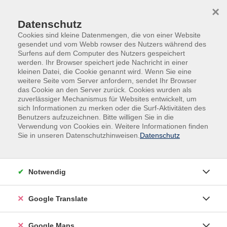
Skip to main content
Skip to page footer
×
Datenschutz
Cookies sind kleine Datenmengen, die von einer Website
gesendet und vom Webb rowser des Nutzers während des
Surfens auf dem Computer des Nutzers gespeichert
werden. Ihr Browser speichert jede Nachricht in einer
kleinen Datei, die Cookie genannt wird. Wenn Sie eine
weitere Seite vom Server anfordern, sendet Ihr Browser
Programm
Sprachen & Fremdsprachen
Polnisch
das Cookie an den Server zurück. Cookies wurden als
Polnisch
zuverlässiger Mechanismus für Websites entwickelt, um
sich Informationen zu merken oder die Surf-Aktivitäten des
Benutzers aufzuzeichnen. Bitte willigen Sie in die
Filter
Verwendung von Cookies ein. Weitere Informationen finden
Sie in unseren Datenschutzhinweisen.
Datenschutz
Wochentage
Notwendig
Tageszeiten
Google Translate
Orte
Google Maps