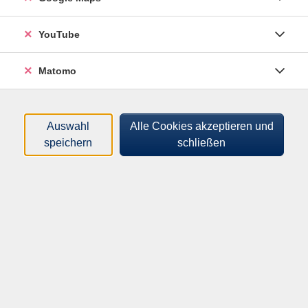
Dozenten*innen
YouTube
Zeitraum
Matomo
nur buchbare
nur beginnende
Loading...
Kurse (
0
)
Auswahl
Alle Cookies akzeptieren und
speichern
schließen
Sortierung
Programm
Mensch & Gesellschaft
Kultur & Kreativität