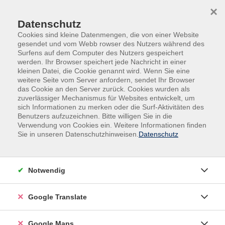
Skip to main content
Skip to page footer
×
Datenschutz
Cookies sind kleine Datenmengen, die von einer Website
gesendet und vom Webb rowser des Nutzers während des
Surfens auf dem Computer des Nutzers gespeichert
werden. Ihr Browser speichert jede Nachricht in einer
kleinen Datei, die Cookie genannt wird. Wenn Sie eine
weitere Seite vom Server anfordern, sendet Ihr Browser
Arbeit & Beruf
Kommunikation/Rhetorik
das Cookie an den Server zurück. Cookies wurden als
zuverlässiger Mechanismus für Websites entwickelt, um
Berufliche Qualifizierung:
sich Informationen zu merken oder die Surf-Aktivitäten des
Basis-Schulung für BuT-
Benutzers aufzuzeichnen. Bitte willigen Sie in die
Lernbegleitende im Kreis Warendorf
Verwendung von Cookies ein. Weitere Informationen finden
Sie in unseren Datenschutzhinweisen.
Datenschutz
Modul 1: Merkmale und Methoden
guten Unterrichts
Berufsbegleitende, modulare Qualifizierung
Notwendig
mit Zertifikatsabschluss
Die Qualifizierung richtet sich an Personen, die an den
Google Translate
Schulen im Kreis Warendorf als Lernbegleiterinnen
und Lernbegleiter tätig sind, die keine pädagogische
Google Maps