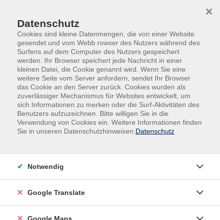
Skip to main content
Skip to page footer
×
Datenschutz
Cookies sind kleine Datenmengen, die von einer Website
gesendet und vom Webb rowser des Nutzers während des
Surfens auf dem Computer des Nutzers gespeichert
werden. Ihr Browser speichert jede Nachricht in einer
kleinen Datei, die Cookie genannt wird. Wenn Sie eine
weitere Seite vom Server anfordern, sendet Ihr Browser
Arbeit & Beruf
Kommunikation/Rhetorik
das Cookie an den Server zurück. Cookies wurden als
zuverlässiger Mechanismus für Websites entwickelt, um
Berufliche Qualifizierung:
sich Informationen zu merken oder die Surf-Aktivitäten des
Basis-Schulung für BuT-
Benutzers aufzuzeichnen. Bitte willigen Sie in die
Lernbegleitende im Kreis Warendorf
Verwendung von Cookies ein. Weitere Informationen finden
Sie in unseren Datenschutzhinweisen.
Datenschutz
Modul 2: Umgang mit
herausforderndem Verhalten im
Unterricht
Notwendig
Berufsbegleitende, modulare Qualifizierung
mit Zertifikatsabschluss
Google Translate
Die Qualifizierung richtet sich an Personen, die an den
Schulen im Kreis Warendorf als Lernbegleiterinnen
Google Maps