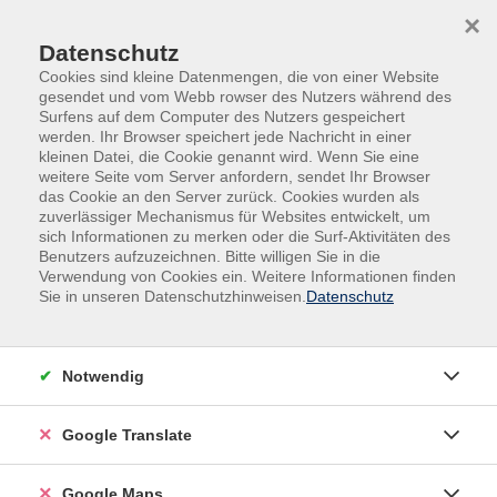
Skip to main content
Skip to page footer
×
Datenschutz
Cookies sind kleine Datenmengen, die von einer Website
gesendet und vom Webb rowser des Nutzers während des
Surfens auf dem Computer des Nutzers gespeichert
werden. Ihr Browser speichert jede Nachricht in einer
kleinen Datei, die Cookie genannt wird. Wenn Sie eine
weitere Seite vom Server anfordern, sendet Ihr Browser
Bildungsurlaube
Fortbildungsangebote
das Cookie an den Server zurück. Cookies wurden als
zuverlässiger Mechanismus für Websites entwickelt, um
Bildungsurlaub
sich Informationen zu merken oder die Surf-Aktivitäten des
Microsoft 365 – KI für Büro und
Benutzers aufzuzeichnen. Bitte willigen Sie in die
Projektorganisation
Verwendung von Cookies ein. Weitere Informationen finden
Sie in unseren Datenschutzhinweisen.
Datenschutz
Zukunftsweisende KI Integration im M365
Arbeitsumfeld (z. B. mit Copilot)- vhs-
Digitalkooperation
Notwendig
Im Mittelpunkt dieses Intensivkurses steht der
praxisorientierte Einsatz von KIFunktionen innerhalb
Google Translate
von Microsoft 365 (M365), um Arbeitsprozesse gezielt
zu unterstützen und zu optimieren.
Google Maps