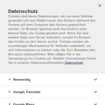
Skip to main content
Skip to page footer
×
Datenschutz
Cookies sind kleine Datenmengen, die von einer Website
gesendet und vom Webb rowser des Nutzers während des
Surfens auf dem Computer des Nutzers gespeichert
werden. Ihr Browser speichert jede Nachricht in einer
kleinen Datei, die Cookie genannt wird. Wenn Sie eine
weitere Seite vom Server anfordern, sendet Ihr Browser
Digitale Medien & IT-Kompetenzen
das Cookie an den Server zurück. Cookies wurden als
Digitale Medien & IT
Allgemeine Informationen
zuverlässiger Mechanismus für Websites entwickelt, um
sich Informationen zu merken oder die Surf-Aktivitäten des
Tagesseminar
Benutzers aufzuzeichnen. Bitte willigen Sie in die
Drohnenfliegen für Anfänger
Verwendung von Cookies ein. Weitere Informationen finden
Einstieg in Theorie und Praxis in das
Sie in unseren Datenschutzhinweisen.
Datenschutz
Drohnenfliegen
Sie wollten schon immer eine Drohne fliegen? Oder
Notwendig
haben sich gerade eine Drohne gekauft? Sie möchten
eine Drohne für Ihre Kinder (oder für sich selbst)
Google Translate
kaufen und wollen wissen, was sie rechtlich beachten
müssen?
Google Maps
Dann sind sie in diesem Kurs genau richtig. In dem Kurs