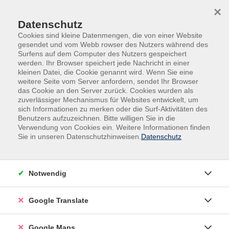
Skip to main content
Skip to page footer
×
Datenschutz
Cookies sind kleine Datenmengen, die von einer Website
gesendet und vom Webb rowser des Nutzers während des
Surfens auf dem Computer des Nutzers gespeichert
werden. Ihr Browser speichert jede Nachricht in einer
kleinen Datei, die Cookie genannt wird. Wenn Sie eine
weitere Seite vom Server anfordern, sendet Ihr Browser
Digitale Medien & IT-Kompetenzen
das Cookie an den Server zurück. Cookies wurden als
Digitale Medien & IT
Digitale Medien
zuverlässiger Mechanismus für Websites entwickelt, um
sich Informationen zu merken oder die Surf-Aktivitäten des
Workshop
Benutzers aufzuzeichnen. Bitte willigen Sie in die
Ein Fotobuch. Das besondere
Verwendung von Cookies ein. Weitere Informationen finden
Geschenk!
Sie in unseren Datenschutzhinweisen.
Datenschutz
Eine Anleitung zum Selbermachen
Sie sind auf der Suche nach einem ebenso kreativen wie
Notwendig
originellen Weihnachtsgeschenk?
Ihre schönsten Bilder als einmaliges
Google Translate
Weihnachtsgeschenk. Für die (Gross)-Eltern, für
Freunde, für Kolleg*innen, kurzum für alle, die Ihnen
Google Maps