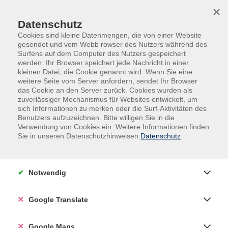
Skip to main content
Skip to page footer
×
Datenschutz
Cookies sind kleine Datenmengen, die von einer Website
gesendet und vom Webb rowser des Nutzers während des
Surfens auf dem Computer des Nutzers gespeichert
werden. Ihr Browser speichert jede Nachricht in einer
kleinen Datei, die Cookie genannt wird. Wenn Sie eine
weitere Seite vom Server anfordern, sendet Ihr Browser
Digitale Medien & IT-Kompetenzen
das Cookie an den Server zurück. Cookies wurden als
Digitale Medien & IT
zuverlässiger Mechanismus für Websites entwickelt, um
sich Informationen zu merken oder die Surf-Aktivitäten des
Bildungsurlaub
Benutzers aufzuzeichnen. Bitte willigen Sie in die
Microsoft 365 – KI für Büro und
Verwendung von Cookies ein. Weitere Informationen finden
Projektorganisation
Sie in unseren Datenschutzhinweisen.
Datenschutz
Zukunftsweisende KI Integration im M365
Arbeitsumfeld (z. B. mit Copilot)- vhs-
Notwendig
Digitalkooperation
Im Mittelpunkt dieses Intensivkurses steht der
Google Translate
praxisorientierte Einsatz von KIFunktionen innerhalb
von Microsoft 365 (M365), um Arbeitsprozesse gezielt
Google Maps