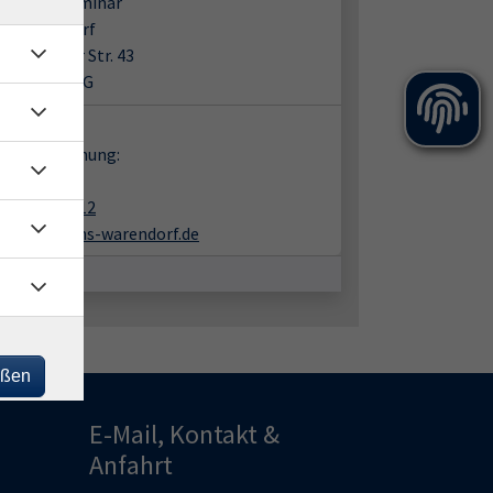
es Lehrerseminar
31 Warendorf
Freckenhorster Str. 43
 210 / 2. OG
takt:
en zur Buchung:
nk Büning
02581-938412
buening@vhs-warendorf.de
eßen
E-Mail, Kontakt &
Anfahrt