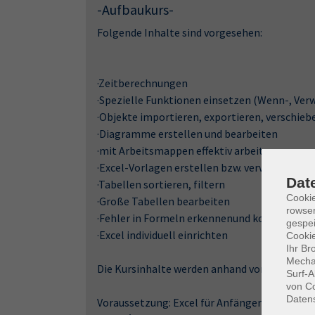
-Aufbaukurs-
Folgende Inhalte sind vorgesehen:
·Zeitberechnungen
·Spezielle Funktionen einsetzen (Wenn-, Ver
·Objekte importieren, exportieren, verschieb
·Diagramme erstellen und bearbeiten
·mit Arbeitsmappen effektiv arbeiten
·Excel-Vorlagen erstellen bzw. verwalten
Dat
·Tabellen sortieren, filtern
Cooki
·Große Tabellen bearbeiten
rowse
·Fehler in Formeln erkennenund korrigieren
gespei
·Excel individuell einrichten
Cookie
Ihr Br
Mechan
Die Kursinhalte werden anhand von praktisch
Surf-A
von Co
Daten
Voraussetzung: Excel für Anfänger (Grundstu