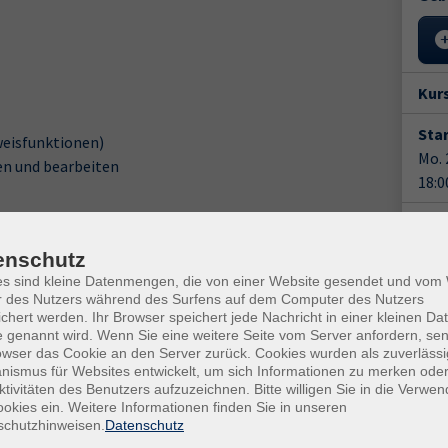
Kur
Star
weisfunktionen)
Mo. 
en und bearbeiten
18:0
6 Un
enschutz
Anm
es sind kleine Datenmengen, die von einer Website gesendet und vo
r des Nutzers während des Surfens auf dem Computer des Nutzers
Doz
chert werden. Ihr Browser speichert jede Nachricht in einer kleinen Dat
Ann
 genannt wird. Wenn Sie eine weitere Seite vom Server anfordern, se
owser das Cookie an den Server zurück. Cookies wurden als zuverlässi
ismus für Websites entwickelt, um sich Informationen zu merken oder
en Beispielen und Übungen vertieft.
Gesc
ktivitäten des Benutzers aufzuzeichnen. Bitte willigen Sie in die Verwe
okies ein. Weitere Informationen finden Sie in unseren
Kurs
schutzhinweisen.
Datenschutz
fe)