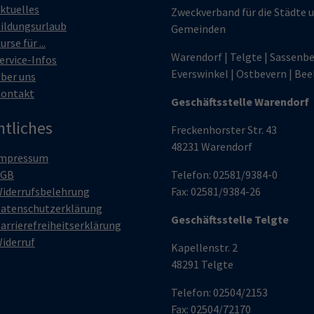
ktuelles
Zweckverband für die Städte 
ildungsurlaub
Gemeinden
urse für ...
Warendorf | Telgte | Sassenbe
ervice-Infos
Everswinkel | Ostbevern | Bee
ber uns
ontakt
Geschäftsstelle Warendorf
htliches
Freckenhorster Str. 43
48231 Warendorf
mpressum
AGB
Telefon: 02581/9384-0
iderrufsbelehrung
Fax: 02581/9384-26
atenschutzerklärung
Geschäftsstelle Telgte
arrierefreiheitserklärung
iderruf
Kapellenstr. 2
48291 Telgte
Telefon: 02504/2153
Fax: 02504/72170