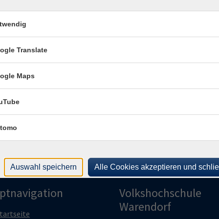
Alt
482
Ort / Raum
twendig
Raum
Altes Lehrerseminar
ogle Translate
Kon
hr
Altes Lehrerseminar
Frag
ogle Maps
Fra
uTube
tomo
Auswahl speichern
Alle Cookies akzeptieren und schli
ptnavigation
Volkshochschule
Warendorf
tartseite