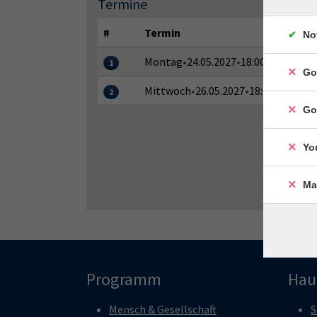
Termine
#
Termin
No
Montag
•
24.05.2027
•
18:00–20:15 Uhr
1
Go
Mittwoch
•
26.05.2027
•
18:00–20:15 U
2
Go
Yo
Ma
Programm
Hau
Mensch & Gesellschaft
S