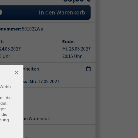
In den Warenkorb
snummer:
501022Wa
t:
Ende:
24.05.2027
Mi. 26.05.2027
0 Uhr
20:15 Uhr
terrichtseinheiten
×
eldeschluss:
Mo. 17.05.2027
m Webb
ent*in:
ei, die
a Grove
ndet
ger
 die
häftsstelle:
Warendorf
ndung
ort: