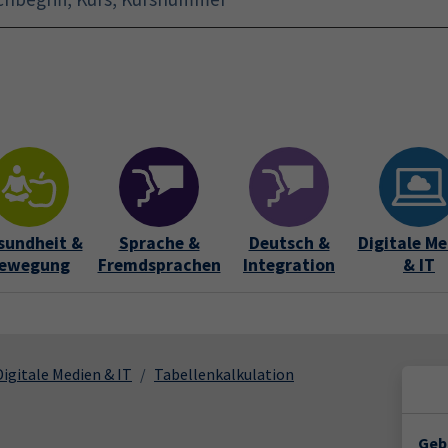
Startseite
Aktuelles
Bildungsurlaub
Kurse für 
sundheit &
Sprache &
Deutsch &
Digitale Me
ewegung
Fremdsprachen
Integration
& IT
Digitale Medien & IT
Tabellenkalkulation
Geb