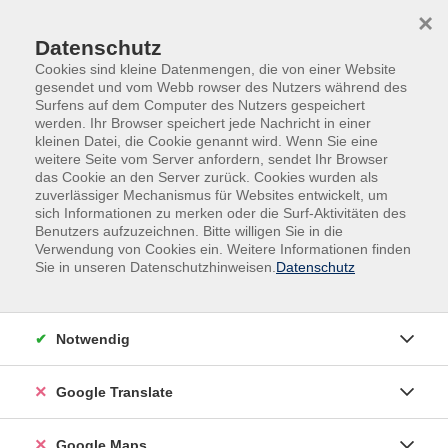
Skip to main content
Skip to page footer
×
Datenschutz
Cookies sind kleine Datenmengen, die von einer Website
gesendet und vom Webb rowser des Nutzers während des
Surfens auf dem Computer des Nutzers gespeichert
werden. Ihr Browser speichert jede Nachricht in einer
kleinen Datei, die Cookie genannt wird. Wenn Sie eine
weitere Seite vom Server anfordern, sendet Ihr Browser
Digitale Medien & IT-Kompetenzen
das Cookie an den Server zurück. Cookies wurden als
vhs.digital Kooperationen
zuverlässiger Mechanismus für Websites entwickelt, um
sich Informationen zu merken oder die Surf-Aktivitäten des
Online-Schulung am Abend
Benutzers aufzuzeichnen. Bitte willigen Sie in die
Canva Affinity Pixel – Bildentwicklung
Verwendung von Cookies ein. Weitere Informationen finden
und -optimierung: topaktuell!
Sie in unseren Datenschutzhinweisen.
Datenschutz
Produktive Workflows für eine
professionelle Praxis - vhs-
Notwendig
Digitalkooperation
Eine professionelle Optimierung von Bildern
Google Translate
begründet sich zunächst im „pixelgenauen“ Editieren
von Auswahlen bzw. Masken. Auf diesen basierend
Google Maps