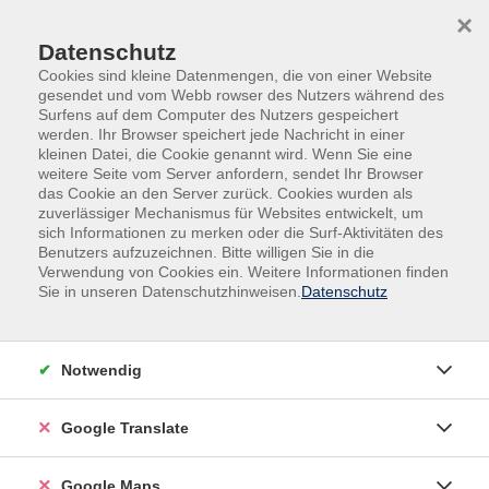
Skip to main content
Skip to page footer
×
Datenschutz
Cookies sind kleine Datenmengen, die von einer Website
gesendet und vom Webb rowser des Nutzers während des
Surfens auf dem Computer des Nutzers gespeichert
werden. Ihr Browser speichert jede Nachricht in einer
kleinen Datei, die Cookie genannt wird. Wenn Sie eine
weitere Seite vom Server anfordern, sendet Ihr Browser
Digitale Medien & IT-Kompetenzen
das Cookie an den Server zurück. Cookies wurden als
vhs.digital Kooperationen
zuverlässiger Mechanismus für Websites entwickelt, um
sich Informationen zu merken oder die Surf-Aktivitäten des
Online-Schulung am Abend
Benutzers aufzuzeichnen. Bitte willigen Sie in die
DaVinci Resolve – Essentials der
Verwendung von Cookies ein. Weitere Informationen finden
Videobearbeitung 2027
Sie in unseren Datenschutzhinweisen.
Datenschutz
Vol. 1: Grundlegende Bearbeitung von
Rohdaten - vhs-Digitalkooperation
Notwendig
DaVinci Resolve von Blackmagic Design zählt zu den
leistungsstärksten und weltweit etablierten
Google Translate
Programmen für professionelle Videobearbeitung und
Postproduktion. Bereits die kostenlos verfügbare
Google Maps