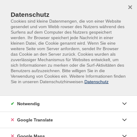
Skip to main content
Skip to page footer
×
Datenschutz
Cookies sind kleine Datenmengen, die von einer Website
gesendet und vom Webb rowser des Nutzers während des
Surfens auf dem Computer des Nutzers gespeichert
werden. Ihr Browser speichert jede Nachricht in einer
kleinen Datei, die Cookie genannt wird. Wenn Sie eine
weitere Seite vom Server anfordern, sendet Ihr Browser
Digitale Medien & IT-Kompetenzen
das Cookie an den Server zurück. Cookies wurden als
vhs.digital Kooperationen
zuverlässiger Mechanismus für Websites entwickelt, um
sich Informationen zu merken oder die Surf-Aktivitäten des
Online-Schulung am Abend
Benutzers aufzuzeichnen. Bitte willigen Sie in die
MS Excel mit MS Copilot Chat und
Verwendung von Cookies ein. Weitere Informationen finden
Copilot (M365)
Sie in unseren Datenschutzhinweisen.
Datenschutz
Tabellenlogik, Analyse und
Automatisierung- vhs-Digitalkooperation
Notwendig
Microsoft Excel bildet seit Jahrzehnten die Grundlage
für strukturierte Datenarbeit in Verwaltung, Wirtschaft
Google Translate
und Bildung. Mit der Integration von Copilot Chat wird
Excel um eine dialogorientierte Ebene erweitert, die
Google Maps