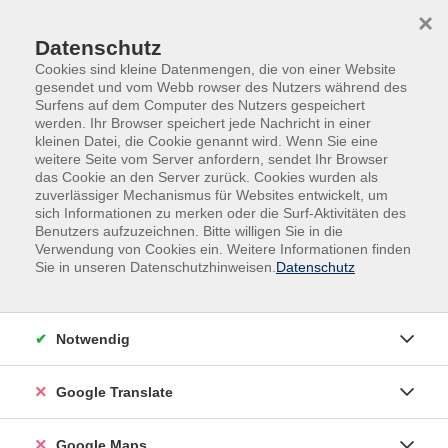
Skip to main content
Skip to page footer
×
Datenschutz
Cookies sind kleine Datenmengen, die von einer Website
gesendet und vom Webb rowser des Nutzers während des
Surfens auf dem Computer des Nutzers gespeichert
werden. Ihr Browser speichert jede Nachricht in einer
kleinen Datei, die Cookie genannt wird. Wenn Sie eine
weitere Seite vom Server anfordern, sendet Ihr Browser
Gesundheit & Bewegung
das Cookie an den Server zurück. Cookies wurden als
Allgemeine Informationen
zuverlässiger Mechanismus für Websites entwickelt, um
/Fachgebietsübergreifende Veranstaltungen
sich Informationen zu merken oder die Surf-Aktivitäten des
Benutzers aufzuzeichnen. Bitte willigen Sie in die
Gedächtnistraining
Verwendung von Cookies ein. Weitere Informationen finden
Sie in unseren Datenschutzhinweisen.
Datenschutz
Vormittagskurs
Kopfsache: gehirngerechtes
Training.....
Notwendig
Wir alle wollen geistig beweglich bleiben, um am
Leben aktiv teilnehmen zu können – so lange wie
Google Translate
möglich. Und hier das Erstaunliche: Jederzeit und in
jedem Alter sind wir selbst in der Lage, diese Fähigkeit
Google Maps