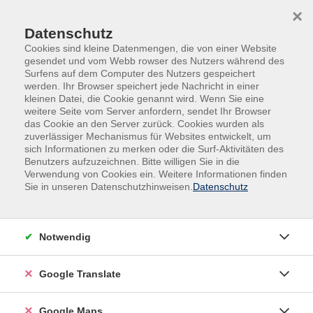
Skip to main content
Skip to page footer
×
Datenschutz
Cookies sind kleine Datenmengen, die von einer Website
gesendet und vom Webb rowser des Nutzers während des
Surfens auf dem Computer des Nutzers gespeichert
werden. Ihr Browser speichert jede Nachricht in einer
kleinen Datei, die Cookie genannt wird. Wenn Sie eine
weitere Seite vom Server anfordern, sendet Ihr Browser
Gesundheit & Bewegung
das Cookie an den Server zurück. Cookies wurden als
Allgemeine Informationen
zuverlässiger Mechanismus für Websites entwickelt, um
/Fachgebietsübergreifende Veranstaltungen
sich Informationen zu merken oder die Surf-Aktivitäten des
Benutzers aufzuzeichnen. Bitte willigen Sie in die
Gedächtnistraining
Verwendung von Cookies ein. Weitere Informationen finden
Sie in unseren Datenschutzhinweisen.
Datenschutz
Vormittagskurs
Kopfsache: gehirngerechtes
Training.....
Notwendig
Anfänger
Wir alle wollen geistig beweglich bleiben, um am
Google Translate
Leben aktiv teilnehmen zu können – so lange wie
möglich. Und hier das Erstaunliche: Jederzeit und in
Google Maps