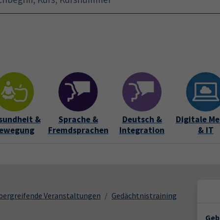
Startseite
Aktuelles
Bildungsurlaub
Kurse für 
sundheit &
Sprache &
Deutsch &
Digitale Me
ewegung
Fremdsprachen
Integration
& IT
bergreifende Veranstaltungen
Gedächtnistraining
Geb