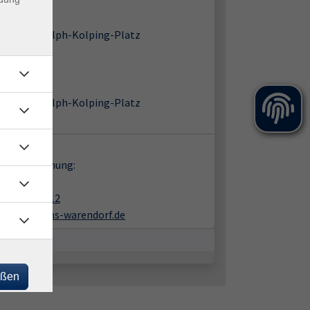
-Haus
91 Telgte
Baßfeld 5 / Adolph-Kolping-Platz
m 4
-Haus
91 Telgte
Baßfeld 5 / Adolph-Kolping-Platz
m 2
takt:
en zur Buchung:
nk Büning
02581-938412
buening@vhs-warendorf.de
eßen