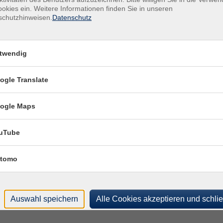
VHS
okies ein. Weitere Informationen finden Sie in unseren
482
 Uhr
VHS-Haus
schutzhinweisen.
Datenschutz
 Uhr
VHS-Haus
Rau
VHS
twendig
 Uhr
VHS-Haus
482
 Uhr
VHS-Haus
ogle Translate
Rau
 Uhr
VHS-Haus
Kon
ogle Maps
 Uhr
VHS-Haus
Frag
Fra
uTube
 Uhr
VHS-Haus
 Uhr
VHS-Haus
tomo
 Uhr
VHS-Haus
Auswahl speichern
Alle Cookies akzeptieren und schli