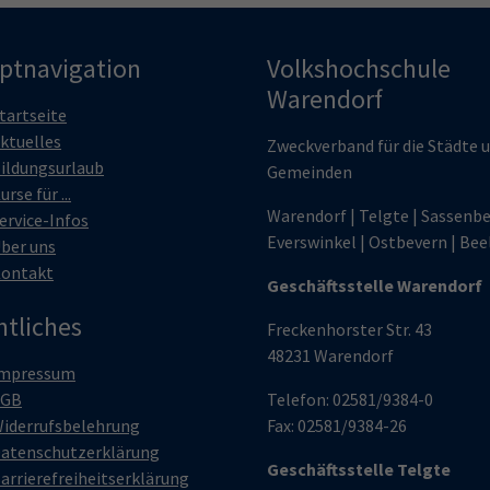
ptnavigation
Volkshochschule
Warendorf
tartseite
ktuelles
Zweckverband für die Städte 
ildungsurlaub
Gemeinden
urse für ...
Warendorf | Telgte | Sassenbe
ervice-Infos
Everswinkel | Ostbevern | Bee
ber uns
ontakt
Geschäftsstelle Warendorf
htliches
Freckenhorster Str. 43
48231 Warendorf
mpressum
AGB
Telefon: 02581/9384-0
iderrufsbelehrung
Fax: 02581/9384-26
atenschutzerklärung
Geschäftsstelle Telgte
arrierefreiheitserklärung