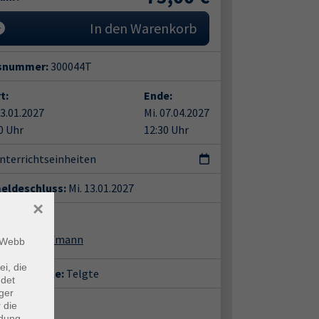
In den Warenkorb
snummer:
300044T
t:
Ende:
13.01.2027
Mi. 07.04.2027
0 Uhr
12:30 Uhr
nterrichtseinheiten
eldeschluss:
Mi. 13.01.2027
×
ent*in:
istiane Kaufmann
m Webb
ei, die
häftsstelle:
Telgte
ndet
ger
ort:
 die
ndung