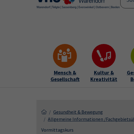
Skip to main content
Skip to page footer
Mensch &
Kultur &
Ge
Gesellschaft
Kreativität
B
Gesundheit & Bewegung
Allgemeine Informationen /Fachgebietsü
Vormittagskurs