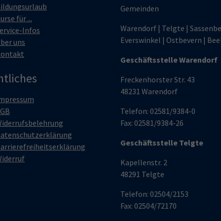
ildungsurlaub
Gemeinden
urse für ...
Warendorf | Telgte | Sassenbe
ervice-Infos
Everswinkel | Ostbevern | Bee
ber uns
ontakt
Geschäftsstelle Warendorf
htliches
Freckenhorster Str. 43
48231 Warendorf
mpressum
AGB
Telefon: 02581/9384-0
iderrufsbelehrung
Fax: 02581/9384-26
atenschutzerklärung
Geschäftsstelle Telgte
arrierefreiheitserklärung
iderruf
Kapellenstr. 2
48291 Telgte
Telefon: 02504/2153
Fax: 02504/72170