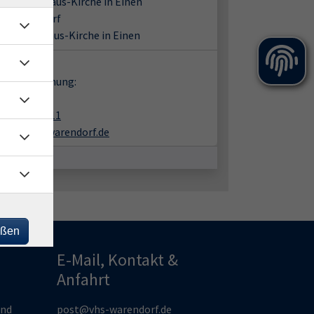
-Bartholomäus-Kirche in Einen
31 Warendorf
Bartholomäus-Kirche in Einen
takt:
en zur Buchung:
ike Beer
02581-938411
beer@vhs-warendorf.de
eßen
E-Mail, Kontakt &
Anfahrt
und
post@vhs-warendorf.de