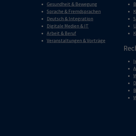
Gesundheit & Bewegung
B
Sprache & Fremdsprachen
K
Deutsch & Integration
S
Digitale Medien & IT
Ü
Arbeit & Beruf
K
Veranstaltungen & Vorträge
Rec
I
W
D
B
W