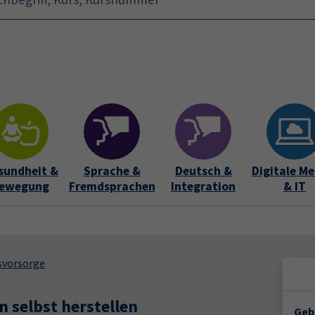
Startseite
Aktuelles
Bildungsurlaub
Kurse für 
sundheit &
Sprache &
Deutsch &
Digitale Me
ewegung
Fremdsprachen
Integration
& IT
svorsorge
n selbst herstellen
Geb