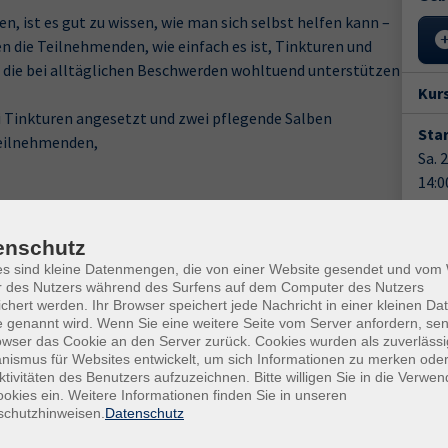
 ist es gut zu wissen, wie man sich selbst helfen kann –
 die Teilnehmenden, wie einfach es ist, Tinkturen und
, die bei alltäglichen Beschwerden wohltuend unterstützen
Kur
 Tinkturen angesetzt und zwei pflegende Salben
Star
 Teilnehmenden,
Sa. 
14:0
 werden können.
5 Un
en sie außerdem,
enschutz
Anm
es sind kleine Datenmengen, die von einer Website gesendet und vo
r des Nutzers während des Surfens auf dem Computer des Nutzers
Doz
chert werden. Ihr Browser speichert jede Nachricht in einer kleinen Dat
 um die Salbe individuell anzupassen.
 genannt wird. Wenn Sie eine weitere Seite vom Server anfordern, se
Chri
owser das Cookie an den Server zurück. Cookies wurden als zuverlässi
ndung von pflanzlichen Tinkturen und Salben erwerben
ismus für Websites entwickelt, um sich Informationen zu merken oder
ktivitäten des Benutzers aufzuzeichnen. Bitte willigen Sie in die Verwe
nnenlernen
Gesc
okies ein. Weitere Informationen finden Sie in unseren
ohstoffen üben
schutzhinweisen.
Datenschutz
Kurs
mittel fördern