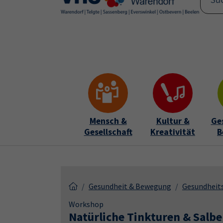
Skip to main content
Skip to page footer
Mensch &
Kultur &
Ge
Gesellschaft
Kreativität
B
Gesundheit & Bewegung
Gesundheit
Workshop
Natürliche Tinkturen & Salbe