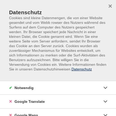
Skip to main content
Skip to page footer
×
Datenschutz
Cookies sind kleine Datenmengen, die von einer Website
gesendet und vom Webb rowser des Nutzers während des
Surfens auf dem Computer des Nutzers gespeichert
werden. Ihr Browser speichert jede Nachricht in einer
kleinen Datei, die Cookie genannt wird. Wenn Sie eine
weitere Seite vom Server anfordern, sendet Ihr Browser
Gesundheit & Bewegung
Sport/Fitness
das Cookie an den Server zurück. Cookies wurden als
zuverlässiger Mechanismus für Websites entwickelt, um
Vormittagskurs
sich Informationen zu merken oder die Surf-Aktivitäten des
Moderne Rückenschule - Antara
Benutzers aufzuzeichnen. Bitte willigen Sie in die
Verwendung von Cookies ein. Weitere Informationen finden
Sie in unseren Datenschutzhinweisen.
Datenschutz
Antara ist ein Bewegungskonzept, das zu einem
flachen Bauch und zu einer starken Mitte führt - den
Grundlagen für einen attraktiven, leistungsstarken
Notwendig
und belastbaren Körper.
Dieses Training verschönert die Körpersilhouette und
Google Translate
die Haltung, führt zu einer starken Mitte und einer
geschützten Wirbelsäule. Die Übungen optimieren alle
Google Maps
Körperstrukturen, lokale und globale Muskeln sowie