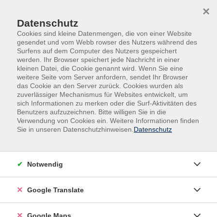
Skip to main content
Skip to page footer
×
Datenschutz
Cookies sind kleine Datenmengen, die von einer Website
gesendet und vom Webb rowser des Nutzers während des
Surfens auf dem Computer des Nutzers gespeichert
werden. Ihr Browser speichert jede Nachricht in einer
kleinen Datei, die Cookie genannt wird. Wenn Sie eine
weitere Seite vom Server anfordern, sendet Ihr Browser
Gesundheit & Bewegung
Sport/Fitness
das Cookie an den Server zurück. Cookies wurden als
zuverlässiger Mechanismus für Websites entwickelt, um
Abendkurs:
sich Informationen zu merken oder die Surf-Aktivitäten des
Pilates
Benutzers aufzuzeichnen. Bitte willigen Sie in die
Ganzheitliches Training für Körper und Geist
Verwendung von Cookies ein. Weitere Informationen finden
Sie in unseren Datenschutzhinweisen.
Datenschutz
Pilates ist ein Ganzkörpertraining, wodurch Kraft,
Beweglichkeit und Koordination gefördert werden. Es
legt
Notwendig
den Fokus auf die Atmung sowie das gezielte
Anspannen der Körpermitte (das sogenannte
Google Translate
Powerhouse).
Durch das bewusste Ausführen der Übungen in einem
Google Maps
festen Atemrhythmus ist Pilates ideal für den