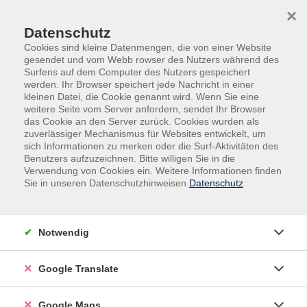
Skip to main content
Skip to page footer
×
Datenschutz
Cookies sind kleine Datenmengen, die von einer Website
gesendet und vom Webb rowser des Nutzers während des
Surfens auf dem Computer des Nutzers gespeichert
werden. Ihr Browser speichert jede Nachricht in einer
kleinen Datei, die Cookie genannt wird. Wenn Sie eine
weitere Seite vom Server anfordern, sendet Ihr Browser
Gesundheit & Bewegung
Yoga
das Cookie an den Server zurück. Cookies wurden als
zuverlässiger Mechanismus für Websites entwickelt, um
Abendkurs
sich Informationen zu merken oder die Surf-Aktivitäten des
Hatha-/Faszien-Yoga
Benutzers aufzuzeichnen. Bitte willigen Sie in die
Verspannungen lösen, Wohlbefinden
Verwendung von Cookies ein. Weitere Informationen finden
steigern
Sie in unseren Datenschutzhinweisen.
Datenschutz
Begegne mit Yoga den Herausforderungen der Zeit.
Yoga harmonisiert Körper, Geist und Seele. Steigere
Notwendig
mit Asanas (Körperhaltungen), Atem-, Entspannungs-
und Meditationsübungen deine körperliche Fitness und
Google Translate
dein Wohlbefinden. Ob im Berufsleben oder im Alltag,
Yoga verhilft dir zu innerer Ruhe und geistiger Klarheit.
Google Maps
Regelmäßiges Üben reduziert Verspannungen und