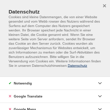
Skip to main content
Skip to page footer
×
Datenschutz
Cookies sind kleine Datenmengen, die von einer Website
gesendet und vom Webb rowser des Nutzers während des
Surfens auf dem Computer des Nutzers gespeichert
werden. Ihr Browser speichert jede Nachricht in einer
kleinen Datei, die Cookie genannt wird. Wenn Sie eine
weitere Seite vom Server anfordern, sendet Ihr Browser
Gesundheit & Bewegung
Yoga
das Cookie an den Server zurück. Cookies wurden als
zuverlässiger Mechanismus für Websites entwickelt, um
Abendkurs
sich Informationen zu merken oder die Surf-Aktivitäten des
Hatha-Yoga
Benutzers aufzuzeichnen. Bitte willigen Sie in die
Ganzheitliches Yoga für mehr
Verwendung von Cookies ein. Weitere Informationen finden
Lebensqualität
Sie in unseren Datenschutzhinweisen.
Datenschutz
Hatha ist ein ganzheitliches Übungssystem, welches
Körper, Geist und Seele in Einklang bringt. In ruhiger
Notwendig
Atmosphäre werden Pranayama (Atemtechniken),
Asanas (Körperübungen), Meditation und
Google Translate
Entspannung eingeübt und wiederholt. Durch
achtsames Üben lernt man den eigenen Körper, die
Google Maps
Gedanken und die Emotionen bewusst wahrzunehmen