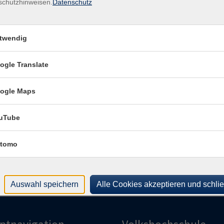
schutzhinweisen.
Datenschutz
Uhr
Kurs
Uhr
Alt
twendig
482
hr
Raum
ogle Translate
Uhr
Kon
ogle Maps
Frag
Fra
uTube
tomo
Auswahl speichern
Alle Cookies akzeptieren und schli