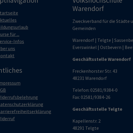
ptnavigation
Volkshochschule
Warendorf
tartseite
ktuelles
Zweckverband für die Städte 
ildungsurlaub
Gemeinden
urse für ...
Warendorf | Telgte | Sassenbe
ervice-Infos
Everswinkel | Ostbevern | Bee
ber uns
ontakt
Geschäftsstelle Warendorf
htliches
Freckenhorster Str. 43
48231 Warendorf
mpressum
AGB
Telefon: 02581/9384-0
iderrufsbelehrung
Fax: 02581/9384-26
atenschutzerklärung
Geschäftsstelle Telgte
arrierefreiheitserklärung
iderruf
Kapellenstr. 2
48291 Telgte