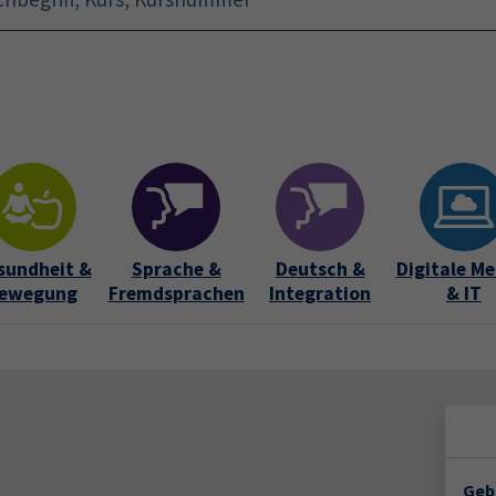
Startseite
Aktuelles
Bildungsurlaub
Kurse für 
sundheit &
Sprache &
Deutsch &
Digitale Me
ewegung
Fremdsprachen
Integration
& IT
Geb