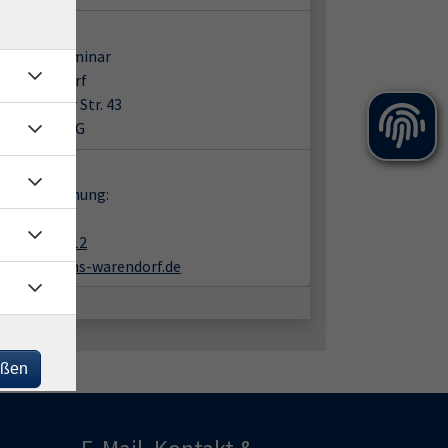
ort:
es Lehrerseminar
31 Warendorf
Freckenhorster Str. 43
 212 / 2. OG
takt:
en zur Buchung:
nk Büning
02581-938412
buening@vhs-warendorf.de
eßen