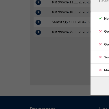
Daten
Mittwoch
•
11.11.2026
•
18:30–20:00 
2
Mittwoch
•
18.11.2026
•
18:30–20:00 
3
No
Samstag
•
21.11.2026
•
09:30–12:30 U
4
Go
Mittwoch
•
25.11.2026
•
18:30–20:00 
5
Go
Yo
Ma