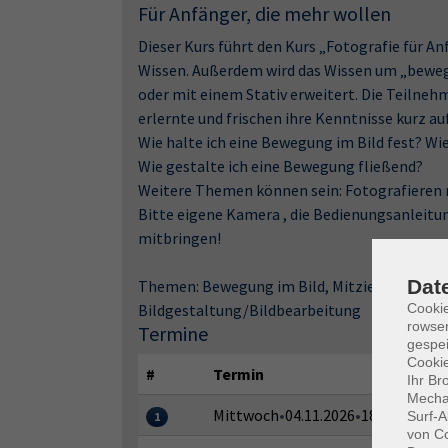
Für Anfänger, die mehr wollen
Dieser Kurs führt den Kurs „Fotografie für An
Wissen. Außerdem wird das Wissen um „bewegt
oder mit einem Stativ erweitert. Die Teilneh
erlernte und frischen ihre Kenntnisse kurz a
Wie halte ich eine Bewegung im Bild fest? Wi
Wie gestalte ich eine Bewegung fließend?
Weitere Themen können sein: Fotografieren m
Bitte eigene Kamera , die Bedienungsanleitu
mitbringen!
Dat
Themen: Bewegung im Bild, Mitzieher, Hilfsmi
Cooki
Bildgestaltung/Bildbearbeitung
rowse
Termine
gespei
Cookie
#
Termin
Ihr Br
Mechan
Mittwoch
•
04.11.2026
•
18:30–20:00 
Surf-A
1
von Co