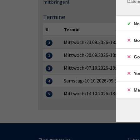
mitbringen!
Daten
Termine
No
#
Termin
Go
Mittwoch
•
23.09.2026
•
18:30–20:00 U
1
Mittwoch
•
30.09.2026
•
18:30–20:00 U
2
Go
Mittwoch
•
07.10.2026
•
18:30–20:00 U
3
Yo
Samstag
•
10.10.2026
•
09:30–12:30 Uh
4
Ma
Mittwoch
•
14.10.2026
•
18:30–20:00 U
5