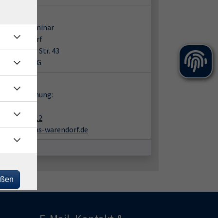
ort:
es Lehrerseminar
31 Warendorf
Freckenhorster Str. 43
 210 / 2. OG
takt:
en zur Buchung:
nk Büning
02581-938412
buening@vhs-warendorf.de
eßen