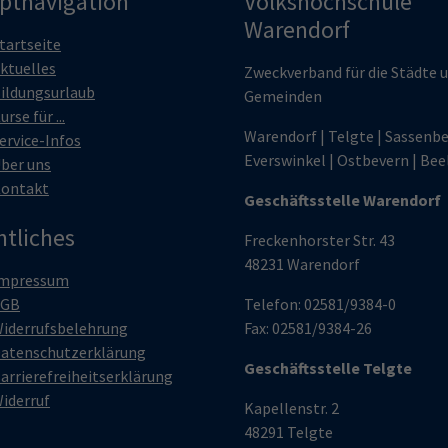
ptnavigation
Volkshochschule
Warendorf
tartseite
ktuelles
Zweckverband für die Städte 
ildungsurlaub
Gemeinden
urse für ...
Warendorf | Telgte | Sassenbe
ervice-Infos
Everswinkel | Ostbevern | Bee
ber uns
ontakt
Geschäftsstelle Warendorf
htliches
Freckenhorster Str. 43
48231 Warendorf
mpressum
AGB
Telefon: 02581/9384-0
iderrufsbelehrung
Fax: 02581/9384-26
atenschutzerklärung
Geschäftsstelle Telgte
arrierefreiheitserklärung
iderruf
Kapellenstr. 2
48291 Telgte