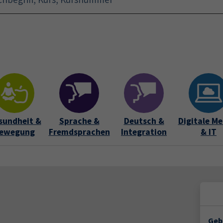
Startseite
Aktuelles
Bildungsurlaub
Kurse für 
sundheit &
Sprache &
Deutsch &
Digitale Me
ewegung
Fremdsprachen
Integration
& IT
Geb