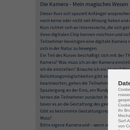
Die Kamera - Mein magisches Wesen
Dieser Kurs soll speziell Anfänger anspreche
noch keine oder nicht viel Ahnung haben und 
Kurs richtet sich an Interessierte, die sich g
ihren digitalen Chip bannen möchten und sich 
Teilnehmer benötigen eine digitale Kamera mi
sich in der Natur zu bewegen.
Ein Teil des Kurses beschäftigt sich mit der 
Kamera? Was muss ich an der Kamera einstel
ich die einstellen? Brauche ich ein Stativ? Wie
Belichtungsmöglichkeiten gibt es und wie set
Dat
beantworten, gehen die Teilnehmer neben der
Spaziergang an der Ems, ein Rundgang am Ems
Cooki
rowse
lernen die Teilnehmer zunächst ihre Kamera
gespei
bevor es an die Gestaltung des gewünschten 
Cookie
Gibt es bestimmte Gestaltungsregeln, die man
Ihr Br
Mechan
Muss?
Surf-A
Bitte eigene Kamera und – wenn vorhanden –
von Co