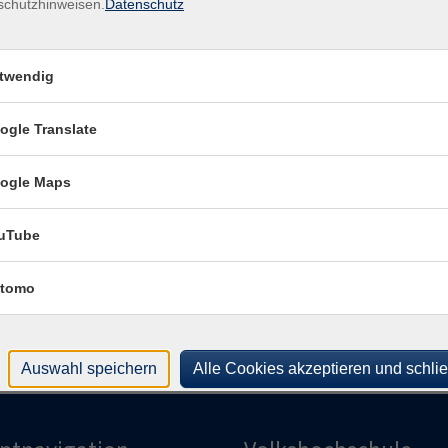
schutzhinweisen.
Datenschutz
Kurs
Alt
twendig
482
Ort / Raum
Raum
ogle Translate
hr
Altes Lehrerseminar
Kon
hr
Altes Lehrerseminar
ogle Maps
Frag
hr
Altes Lehrerseminar
Fra
uTube
r
Altes Lehrerseminar
tomo
hr
Altes Lehrerseminar
Auswahl speichern
Alle Cookies akzeptieren und schli