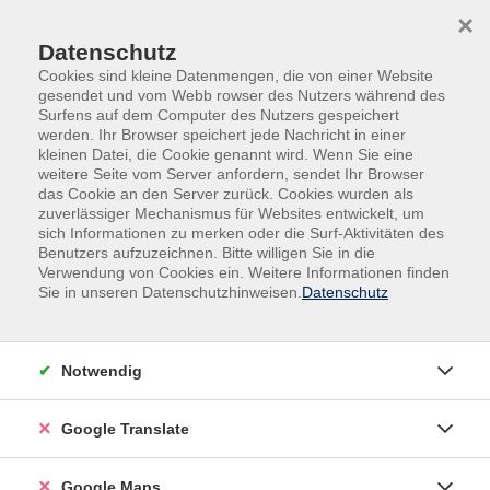
Skip to main content
Skip to page footer
×
Datenschutz
Cookies sind kleine Datenmengen, die von einer Website
gesendet und vom Webb rowser des Nutzers während des
Surfens auf dem Computer des Nutzers gespeichert
werden. Ihr Browser speichert jede Nachricht in einer
kleinen Datei, die Cookie genannt wird. Wenn Sie eine
weitere Seite vom Server anfordern, sendet Ihr Browser
Kultur & Kreativität
Fotografie/Film
das Cookie an den Server zurück. Cookies wurden als
zuverlässiger Mechanismus für Websites entwickelt, um
Abendkurs
sich Informationen zu merken oder die Surf-Aktivitäten des
Fotokurs für Anfänger
Benutzers aufzuzeichnen. Bitte willigen Sie in die
Die Kamera - Mein magisches Wesen
Verwendung von Cookies ein. Weitere Informationen finden
Sie in unseren Datenschutzhinweisen.
Datenschutz
Dieser Kurs soll speziell Anfänger ansprechen, die von
den Einstellungsmöglichkeiten ihrer Kamera noch
keine oder nicht viel Ahnung haben und die
Notwendig
Einstellungen Schritt für Schritt erlernen möchten.
Der Kurs richtet sich an Interessierte, die sich gerne in
Google Translate
der Natur bewegen, die Schönheiten der Natur auf
ihren digitalen Chip bannen möchten und sich dabei
Google Maps
nicht sicher sind, wie sie vorgehen sollen. Die