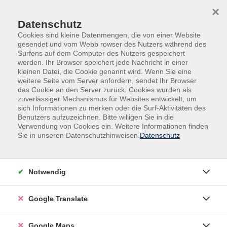
Skip to main content
Skip to page footer
×
Datenschutz
Cookies sind kleine Datenmengen, die von einer Website
gesendet und vom Webb rowser des Nutzers während des
Surfens auf dem Computer des Nutzers gespeichert
werden. Ihr Browser speichert jede Nachricht in einer
kleinen Datei, die Cookie genannt wird. Wenn Sie eine
weitere Seite vom Server anfordern, sendet Ihr Browser
Kultur & Kreativität
Kreativität
das Cookie an den Server zurück. Cookies wurden als
Kreativität - Kurse für Erwachsene
zuverlässiger Mechanismus für Websites entwickelt, um
sich Informationen zu merken oder die Surf-Aktivitäten des
Abendkurs
Benutzers aufzuzeichnen. Bitte willigen Sie in die
Nähfieber - Achtung
Verwendung von Cookies ein. Weitere Informationen finden
Ansteckungsgefahr
Sie in unseren Datenschutzhinweisen.
Datenschutz
Dieser Kurs bietet erste Hilfe für stichfeste
Nähbegeisterte und die, die es werden wollen. In
Notwendig
gemütlicher Runde werden Ideen ausgetauscht und
jeder kann nach Herzenslust seine eigenen Projekte
Google Translate
verwirklichen. Ob erste Versuche im Hose kürzen und
Kissen nähen, Kinderbekleidung und Accessoires
Google Maps