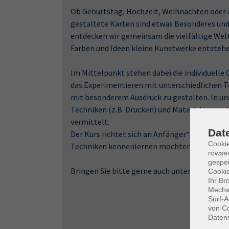
Ob Geburtstag, Hochzeit, Weihnachten oder e
gestaltete Karten sind etwas Besonderes und 
entdecken wir gemeinsam die vielfältige Welt
Farben und Ideen kleine Kunstwerke entstehe
Im Mittelpunkt stehen dabei die individuell
das Experimentieren mit unterschiedlichen T
mit besonderem Ausdruck zu gestalten. In un
Techniken (z.B. Drucken) und Materialien zur
vermittelt.
Dat
Der Kurs richtet sich an Anfänger*innen eben
Cooki
Techniken kennenlernen möchten. Eines ist sic
rowse
gespei
Bringen Sie bitte gerne auch unterschiedliche
Cookie
Ihr Br
Mechan
Surf-A
von Co
Daten