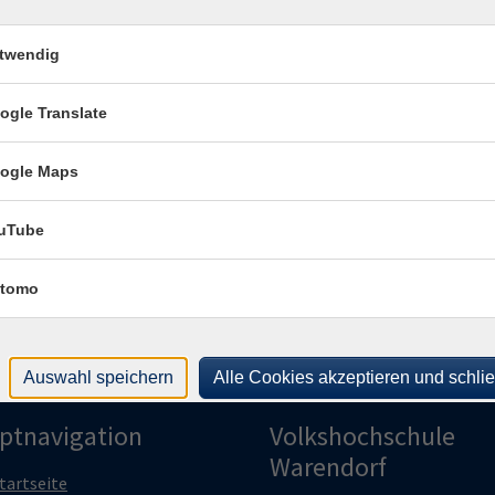
VHS
482
twendig
Rau
ogle Translate
Kon
Frag
ogle Maps
Fra
uTube
tomo
Auswahl speichern
Alle Cookies akzeptieren und schli
ptnavigation
Volkshochschule
Warendorf
tartseite