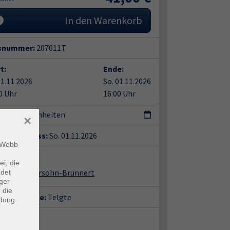
In den Warenkorb
snummer:
207011T
t:
Ende:
01.11.2026
So. 01.11.2026
0 Uhr
16:00 Uhr
terrichtseinheiten
×
eldeschluss:
So. 01.11.2026
m Webb
ent*in:
ei, die
ederike Petersohn-Brunnert
ndet
ger
 die
häftsstelle:
Telgte
ndung
ort: