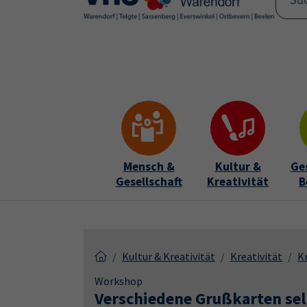
Skip to main content
Skip to page footer
Mensch &
Kultur &
Ge
Gesellschaft
Kreativität
B
Kultur & Kreativität
Kreativität
Kr
Workshop
Verschiedene Grußkarten sel