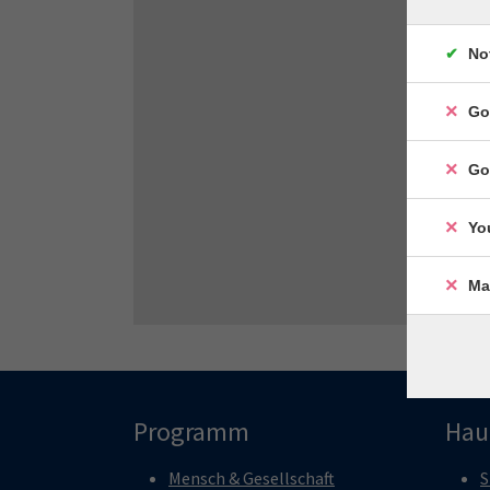
No
Go
Go
Yo
Ma
Programm
Hau
Mensch & Gesellschaft
S