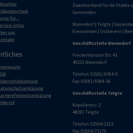
ktuelles
Zweckverband für die Städte 
ildungsurlaub
Gemeinden
urse für ...
Warendorf | Telgte | Sassenbe
ervice-Infos
Everswinkel | Ostbevern | Bee
ber uns
ontakt
Geschäftsstelle Warendorf
htliches
Freckenhorster Str. 43
48231 Warendorf
mpressum
AGB
Telefon: 02581/9384-0
iderrufsbelehrung
Fax: 02581/9384-26
atenschutzerklärung
Geschäftsstelle Telgte
arrierefreiheitserklärung
iderruf
Kapellenstr. 2
48291 Telgte
Telefon: 02504/2153
Fax: 02504/72170