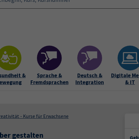
Startseite
Aktuelles
Bildungsurlaub
Kurse für 
sundheit &
Sprache &
Deutsch &
Digitale Me
ewegung
Fremdsprachen
Integration
& IT
eativität - Kurse für Erwachsene
ber gestalten
Geb