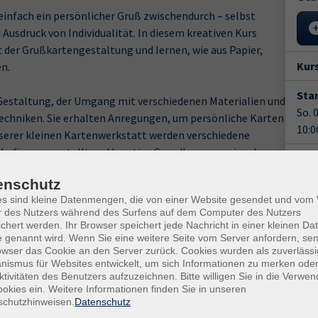
infach ein persönlicher Gruß zwischendurch – selbst
Ausdruck von Individualität. In diesem kreativen Kurs
 der Grußkartengestaltung und lernen, wie aus Papier,
Kur
n.
Star
e Gestaltung, der Umgang mit verschiedenen Materialien und
So. 
echniken. Sie erhalten Anregungen, um persönliche Karten
10:0
serer kleinen Kartenwerkstatt werden verschiedene
 Verfügung gestellt und kreative Grundlagen praxisnah
8 Un
enschutz
so wie an kreative Fortgeschrittene, die neue Ideen und
Anm
es sind kleine Datenmengen, die von einer Website gesendet und vo
her, es wird bunt und vielfältig.
r des Nutzers während des Surfens auf dem Computer des Nutzers
Doz
chert werden. Ihr Browser speichert jede Nachricht in einer kleinen Dat
 eigene Materialien mit.
Fri
 genannt wird. Wenn Sie eine weitere Seite vom Server anfordern, se
owser das Cookie an den Server zurück. Cookies wurden als zuverlässi
ismus für Websites entwickelt, um sich Informationen zu merken oder
Gesc
ktivitäten des Benutzers aufzuzeichnen. Bitte willigen Sie in die Verwe
okies ein. Weitere Informationen finden Sie in unseren
Kurs
schutzhinweisen.
Datenschutz