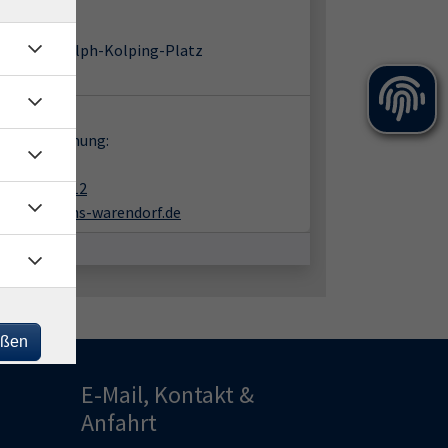
-Haus
91 Telgte
Baßfeld 5 / Adolph-Kolping-Platz
m 4
takt:
en zur Buchung:
nk Büning
02581-938412
buening@vhs-warendorf.de
eßen
E-Mail, Kontakt &
Anfahrt