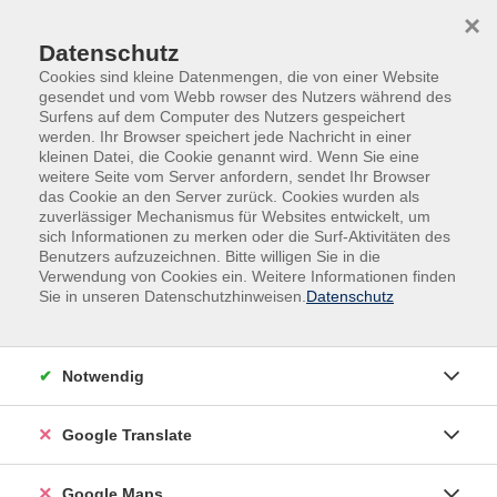
Skip to main content
Skip to page footer
×
Datenschutz
Cookies sind kleine Datenmengen, die von einer Website
gesendet und vom Webb rowser des Nutzers während des
Surfens auf dem Computer des Nutzers gespeichert
werden. Ihr Browser speichert jede Nachricht in einer
kleinen Datei, die Cookie genannt wird. Wenn Sie eine
weitere Seite vom Server anfordern, sendet Ihr Browser
Kultur & Kreativität
Kreativität
das Cookie an den Server zurück. Cookies wurden als
Schriftkunst
zuverlässiger Mechanismus für Websites entwickelt, um
sich Informationen zu merken oder die Surf-Aktivitäten des
Vormittagskurs
Benutzers aufzuzeichnen. Bitte willigen Sie in die
Kalligraphie für Fortgeschrittene
Verwendung von Cookies ein. Weitere Informationen finden
Sie in unseren Datenschutzhinweisen.
Datenschutz
Wie schön ist es, wieder selbst zu schreiben und kreativ
zu werden.
Benötigtes Schreibmaterial (Schreibblock kariert, 90
Notwendig
g, Tusche, Scriptol, Feder (Brause Bandzugsfeder 3
mm, Federhalter, Löschpapier oder Küchenkrepp,
Google Translate
Feuerzeug)
Anfallende Materialkosten für Kopien (ca. 3,50 €) sind
Google Maps
an die Dozentin zu bezahlen