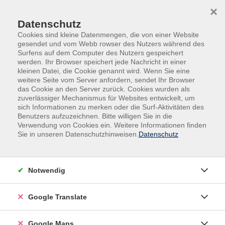
Skip to main content
Skip to page footer
×
Datenschutz
Cookies sind kleine Datenmengen, die von einer Website
gesendet und vom Webb rowser des Nutzers während des
Surfens auf dem Computer des Nutzers gespeichert
werden. Ihr Browser speichert jede Nachricht in einer
kleinen Datei, die Cookie genannt wird. Wenn Sie eine
weitere Seite vom Server anfordern, sendet Ihr Browser
Kultur & Kreativität
Kreativität
das Cookie an den Server zurück. Cookies wurden als
Schriftkunst
zuverlässiger Mechanismus für Websites entwickelt, um
sich Informationen zu merken oder die Surf-Aktivitäten des
Nachmittagskurs
Benutzers aufzuzeichnen. Bitte willigen Sie in die
Sütterlin, Kurrent- und Runenschrift
Verwendung von Cookies ein. Weitere Informationen finden
Sie in unseren Datenschutzhinweisen.
Datenschutz
Beim Stöbern in alten Hausratsbeständen oder in
privaten Hinterlassenschaften, Museen,
Ausstellungen, Staatsarchiven oder Bau- und
Notwendig
Kirchenbehörden, Runen in Gastbüchern, auf
Gedenkblättern oder Gedenksteinen, in
Google Translate
Geschenkbüchern und in Inschriften auf Torbogen
findet man manchmal fremd wirkende und schöne
Google Maps
Handschriften vergangener Jahrhunderte. Wer die