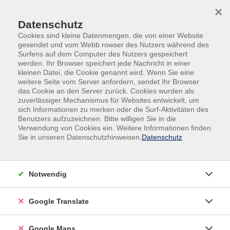
Skip to main content
Skip to page footer
×
Datenschutz
Cookies sind kleine Datenmengen, die von einer Website
gesendet und vom Webb rowser des Nutzers während des
Surfens auf dem Computer des Nutzers gespeichert
werden. Ihr Browser speichert jede Nachricht in einer
kleinen Datei, die Cookie genannt wird. Wenn Sie eine
weitere Seite vom Server anfordern, sendet Ihr Browser
Kultur & Kreativität
Kunst/Kulturgeschichte
das Cookie an den Server zurück. Cookies wurden als
zuverlässiger Mechanismus für Websites entwickelt, um
Abendkurs
sich Informationen zu merken oder die Surf-Aktivitäten des
Mal-Atelier: Kreative Auszeit für
Benutzers aufzuzeichnen. Bitte willigen Sie in die
Anfänger und Fortgeschrittene
Verwendung von Cookies ein. Weitere Informationen finden
Sie in unseren Datenschutzhinweisen.
Datenschutz
Das Mal-Atelier richtet sich an alle, die die Malerei für
sich ausprobieren oder vertiefen möchten. Entdecken
Sie in Gemeinschaft Ihre Kreativität und werden Sie mit
Notwendig
gegenseitiger Anregung aktiv. Sie können sich unter
fachkundiger Anleitung frei entfalten und
Google Translate
verschiedene Techniken, wie z.B. Acrylmalerei,
Mischtechniken, Collagen kennenlernen.
Google Maps