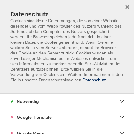
Skip to main content
Skip to page footer
×
Datenschutz
Cookies sind kleine Datenmengen, die von einer Website
gesendet und vom Webb rowser des Nutzers während des
Surfens auf dem Computer des Nutzers gespeichert
werden. Ihr Browser speichert jede Nachricht in einer
kleinen Datei, die Cookie genannt wird. Wenn Sie eine
weitere Seite vom Server anfordern, sendet Ihr Browser
Kurse für...
Eltern
das Cookie an den Server zurück. Cookies wurden als
zuverlässiger Mechanismus für Websites entwickelt, um
Vormittagskurs
sich Informationen zu merken oder die Surf-Aktivitäten des
Spielkreis für Eltern mit ihren Kindern
Benutzers aufzuzeichnen. Bitte willigen Sie in die
für Babys von 12 bis 13 Monaten
Verwendung von Cookies ein. Weitere Informationen finden
Sie in unseren Datenschutzhinweisen.
Datenschutz
Im Vordergrund dieses Kursangebotes der
frühkindlichen Bildung steht die Unterstützung von
Eltern beim Verstehen und Wahrnehmen der kleinen
Notwendig
und großen Entwicklungsschritte des Kindes.
In einem geschützten Rahmen haben die Babys und
Google Translate
Kleinkinder die Möglichkeit, ihre körperlichen,
geistigen und sozialen Fähigkeiten zu erleben und zu
Google Maps
stärken. Sie können hier altersgerechte Spiel- und