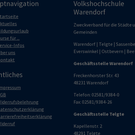
ptnavigation
Volkshochschule
Warendorf
tartseite
ktuelles
Zweckverband für die Städte 
ildungsurlaub
Gemeinden
urse für ...
Warendorf | Telgte | Sassenbe
ervice-Infos
Everswinkel | Ostbevern | Bee
ber uns
ontakt
Geschäftsstelle Warendorf
htliches
Freckenhorster Str. 43
48231 Warendorf
mpressum
AGB
Telefon: 02581/9384-0
iderrufsbelehrung
Fax: 02581/9384-26
atenschutzerklärung
Geschäftsstelle Telgte
arrierefreiheitserklärung
iderruf
Kapellenstr. 2
48291 Telgte