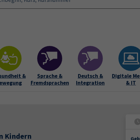
Startseite
Aktuelles
Bildungsurlaub
Kurse für 
sundheit &
Sprache &
Deutsch &
Digitale Me
ewegung
Fremdsprachen
Integration
& IT
en Kindern
Geb