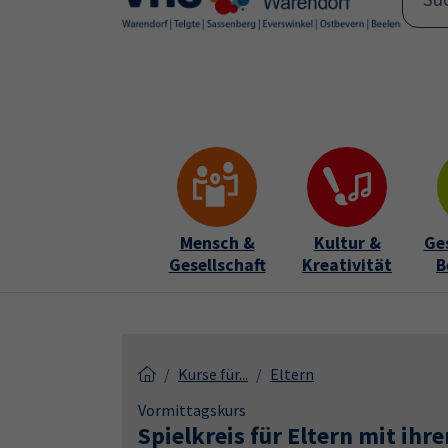
Skip to main content
Skip to page footer
Mensch &
Kultur &
Ge
Gesellschaft
Kreativität
B
Kurse für...
Eltern
Vormittagskurs
Spielkreis für Eltern mit ihr