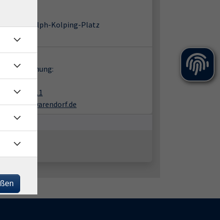
-Haus
91 Telgte
Baßfeld 5 / Adolph-Kolping-Platz
m 1
takt:
en zur Buchung:
ike Beer
02581-938411
beer@vhs-warendorf.de
eßen