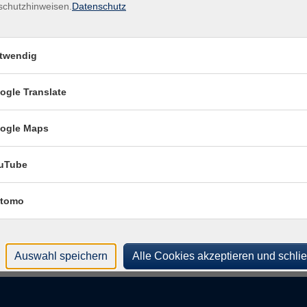
VHS
schutzhinweisen.
Datenschutz
Ort / Raum
482
r
VHS-Haus
Rau
twendig
r
VHS-Haus
Kon
ogle Translate
Frag
r
VHS-Haus
Mare
r
VHS-Haus
ogle Maps
r
VHS-Haus
uTube
r
VHS-Haus
tomo
r
VHS-Haus
Auswahl speichern
Alle Cookies akzeptieren und schli