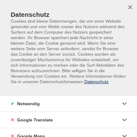
Skip to main content
Skip to page footer
×
Datenschutz
Cookies sind kleine Datenmengen, die von einer Website
gesendet und vom Webb rowser des Nutzers während des
Surfens auf dem Computer des Nutzers gespeichert
werden. Ihr Browser speichert jede Nachricht in einer
kleinen Datei, die Cookie genannt wird. Wenn Sie eine
weitere Seite vom Server anfordern, sendet Ihr Browser
Kurse für...
Kids und Teens
das Cookie an den Server zurück. Cookies wurden als
zuverlässiger Mechanismus für Websites entwickelt, um
Herbstferienkurs
sich Informationen zu merken oder die Surf-Aktivitäten des
Tastschreiben heute
Benutzers aufzuzeichnen. Bitte willigen Sie in die
Ferienkurs für Kids und Jugendliche
Verwendung von Cookies ein. Weitere Informationen finden
Sie in unseren Datenschutzhinweisen.
Datenschutz
Die Beherrschung der Tastatur bildet die Grundlage
aller Eingaben am PC. Sie sparen sehr viel Zeit, wenn
Sie Texte und Zahlen erfassen. Mit dem Konzept
Notwendig
"Tastschreiben - heute" wird die Anordnung der
Buchstaben auf der Computertastatur in kürzerer Zeit
Google Translate
als bisher vermittelt, so dass die Tastatur blind mit 10
Fingern bedient werden kann. Dieses wird möglich
Google Maps
durch multisensorisches Lernen, das sich an die