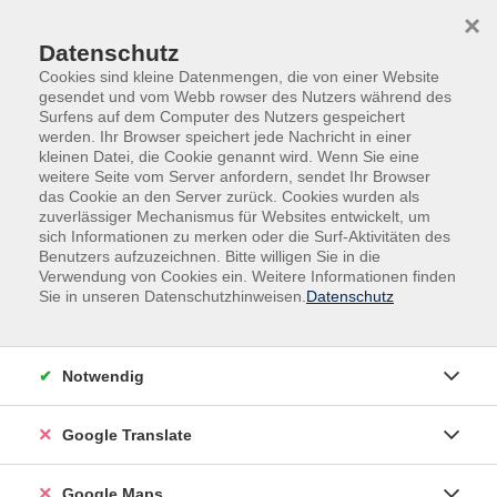
Skip to main content
Skip to page footer
×
Datenschutz
Cookies sind kleine Datenmengen, die von einer Website
gesendet und vom Webb rowser des Nutzers während des
Surfens auf dem Computer des Nutzers gespeichert
werden. Ihr Browser speichert jede Nachricht in einer
kleinen Datei, die Cookie genannt wird. Wenn Sie eine
weitere Seite vom Server anfordern, sendet Ihr Browser
Kurse für...
Kids und Teens
das Cookie an den Server zurück. Cookies wurden als
zuverlässiger Mechanismus für Websites entwickelt, um
Ferienkurs
sich Informationen zu merken oder die Surf-Aktivitäten des
Tastschreiben in den Osterferien
Benutzers aufzuzeichnen. Bitte willigen Sie in die
Kids am PC mit 10-Finger-Tastschreiben
Verwendung von Cookies ein. Weitere Informationen finden
Sie in unseren Datenschutzhinweisen.
Datenschutz
Ferienspaß „Kids am PC mit integriertem
Zehnfingerschreiben“
Dieser Kurs richtet sich an alle Kinder und Teenies, die
Notwendig
mit Spaß und wenig Zeitaufwand das 10-Finger-System
erlernen möchten. Das Trainingsprogramm basiert auf
Google Translate
neuartigen wissenschaftlichen Erkenntnissen. Über
Bilder und Geschichten wird der Lernstoff
Google Maps
altersgerecht vermittelt und spielerisch eingeübt. Der