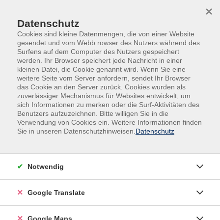
Skip to main content
Skip to page footer
×
Datenschutz
Cookies sind kleine Datenmengen, die von einer Website
gesendet und vom Webb rowser des Nutzers während des
Surfens auf dem Computer des Nutzers gespeichert
werden. Ihr Browser speichert jede Nachricht in einer
kleinen Datei, die Cookie genannt wird. Wenn Sie eine
weitere Seite vom Server anfordern, sendet Ihr Browser
Mensch & Gesellschaft
das Cookie an den Server zurück. Cookies wurden als
Allgemeine
zuverlässiger Mechanismus für Websites entwickelt, um
Informationen/Fachgebietsübergreifende
sich Informationen zu merken oder die Surf-Aktivitäten des
Benutzers aufzuzeichnen. Bitte willigen Sie in die
Veranstaltungen
Verwendung von Cookies ein. Weitere Informationen finden
Sie in unseren Datenschutzhinweisen.
Datenschutz
Online-Vortrag
Schönheit der Astrophysik
vhs-zuhause - vhs.wissen live
Notwendig
Die Astronomie gehört zu den schönsten
Wissenschaften überhaupt, weil wir mit ihr
Google Translate
faszinierende und atemberaubend ästhetische
Aufnahmen gewinnen.
Google Maps
Einen großen Anteil daran haben Weltraumteleskope