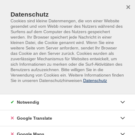
Skip to main content
Skip to page footer
×
Datenschutz
Cookies sind kleine Datenmengen, die von einer Website
gesendet und vom Webb rowser des Nutzers während des
Surfens auf dem Computer des Nutzers gespeichert
werden. Ihr Browser speichert jede Nachricht in einer
kleinen Datei, die Cookie genannt wird. Wenn Sie eine
weitere Seite vom Server anfordern, sendet Ihr Browser
Mensch & Gesellschaft
Exkursionen
das Cookie an den Server zurück. Cookies wurden als
zuverlässiger Mechanismus für Websites entwickelt, um
"Mit der VHS unterwegs"
sich Informationen zu merken oder die Surf-Aktivitäten des
Besuch beim WDR Landesstudio in
Benutzers aufzuzeichnen. Bitte willigen Sie in die
Münster
Verwendung von Cookies ein. Weitere Informationen finden
Sie in unseren Datenschutzhinweisen.
Datenschutz
In dieser Veranstaltungsreihe "Mit der VHS unterwegs"
besuchen wir Unternehmen, Bildungseinrichtungen
und andere Institutionen. Die Teilnehmer*innen haben
Notwendig
die Möglichkeit, sich über die Arbeit und die Aktivitäten
der jeweiligen Einrichtung zu informieren, direkte
Google Translate
Einblicke zu erhalten und ins Gespräch mit den
Akteuren vor Ort zu kommen. Die Anreise erfolgt
Google Maps