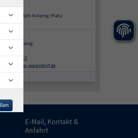
-Haus
91 Telgte
Baßfeld 5 / Adolph-Kolping-Platz
m 2
takt:
en zur Buchung:
nk Büning
02581-938412
buening@vhs-warendorf.de
eßen
E-Mail, Kontakt &
Anfahrt