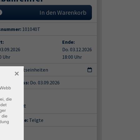
In den Warenkorb
snummer:
101040T
t:
Ende:
03.09.2026
Do. 03.12.2026
0 Uhr
18:00 Uhr
3 Unterrichtseinheiten
×
eldeschluss:
Do. 03.09.2026
m Webb
ent*in:
ei, die
ette Schelte
ndet
ger
 die
häftsstelle:
Telgte
ndung
ort: