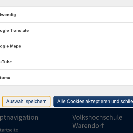
VHS
0 Uhr
VHS-Haus
482
twendig
0 Uhr
VHS-Haus
Rau
ogle Translate
Kon
Frag
ogle Maps
Fra
uTube
tomo
Auswahl speichern
Alle Cookies akzeptieren und schli
ptnavigation
Volkshochschule
Warendorf
tartseite