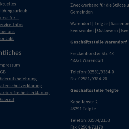
ktuelles
Zweckverband für die Städte 
ildungsurlaub
Gemeinden
urse für ...
Warendorf | Telgte | Sassenbe
ervice-Infos
Everswinkel | Ostbevern | Bee
ber uns
ontakt
Geschäftsstelle Warendorf
htliches
Freckenhorster Str. 43
48231 Warendorf
mpressum
AGB
Telefon: 02581/9384-0
iderrufsbelehrung
Fax: 02581/9384-26
atenschutzerklärung
Geschäftsstelle Telgte
arrierefreiheitserklärung
iderruf
Kapellenstr. 2
48291 Telgte
Telefon: 02504/2153
Fax: 02504/72170