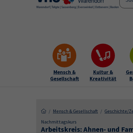
Skip to main content
Skip to page footer
Mensch &
Kultur &
Ge
Gesellschaft
Kreativität
B
Mensch & Gesellschaft
Geschichte/Z
Nachmittagskurs
Arbeitskreis: Ahnen- und Fa