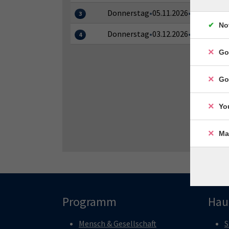
Donnerstag
•
05.11.2026
•
14:00–18:0
3
No
Donnerstag
•
03.12.2026
•
14:00–18:0
4
Go
Go
Yo
Ma
Programm
Hau
Mensch & Gesellschaft
S