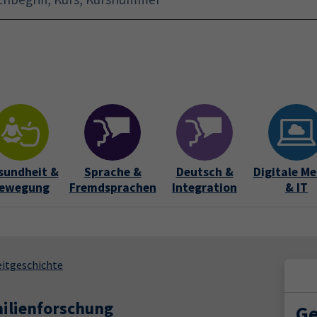
Startseite
Aktuelles
Bildungsurlaub
Kurse für 
sundheit &
Sprache &
Deutsch &
Digitale Me
ewegung
Fremdsprachen
Integration
& IT
eitgeschichte
milienforschung
Ge