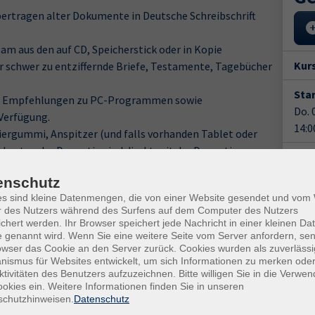
ertragen alter Dokumente in Deutsche Schreibschrift
m aus den auf CD, Speicherstick oder in Kopie
Kur
 schwer zu entziffernde Briefe, Testamente, Tagebücher
Star
se, Empfehlungen zu PC-Programmen sowie
Do. 
 Verfügung.
14:0
adiergummi, Anspitzer (und falls vorhanden Tablet oder
tkosten der Dozentin sind direkt mit der Dozentin
21.3
enschutz
Anm
es sind kleine Datenmengen, die von einer Website gesendet und vo
derzeit möglich!
r des Nutzers während des Surfens auf dem Computer des Nutzers
Doz
chert werden. Ihr Browser speichert jede Nachricht in einer kleinen Dat
Ann
 genannt wird. Wenn Sie eine weitere Seite vom Server anfordern, se
Ort / Raum
owser das Cookie an den Server zurück. Cookies wurden als zuverlässi
ismus für Websites entwickelt, um sich Informationen zu merken oder
Gesc
ktivitäten des Benutzers aufzuzeichnen. Bitte willigen Sie in die Verwe
0 Uhr
VHS-Haus
okies ein. Weitere Informationen finden Sie in unseren
Kurs
schutzhinweisen.
Datenschutz
0 Uhr
VHS-Haus