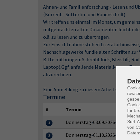
Ahnen- und Familienforschung - Lesen und Üb
(Kurrent-. Sütterlin- und Runenschrift)
Wir treffen uns einmal im Monat, um gemeinsa
mitgebrachten alten Dokumenten leicht oder
o.ä. zu lesen und zu übertragen.
Zur Einsichtnahme stehen Literaturhinwei
Nachschlagewerke für die alten Schriften zur
Bitte mitbringen: Schreibblock, Bleistift, R
Laptop).Ggf. anfallende Materialkosten/Fahr
abzurechnen.
Dat
Cooki
Eine Anmeldung zu diesem Arbeitskreis ist je
rowse
Termine
gespei
Cookie
#
Termin
Ihr Br
Mechan
Surf-A
Donnerstag
•
03.09.2026
•
14:00–18:0
1
von Co
Daten
Donnerstag
•
01.10.2026
•
14:00–18:0
2